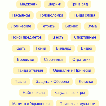
Маджонги
Шарики
Три в ряд
Пасьянсы
Головоломки
Найди слова
Логические
Тетрисы
Бизнес
Зума
Поиск предметов
Квесты
Спортивные
Карты
Гонки
Бильярд
Видео
Бродилки
Стрелялки
Стратегии
Найди отличия
Одевалки и Прически
Пазлы
Защита и Оборона
Леталки
Найти числа
Казуальные игры
Макияж и Украшения
Приколы и мультики