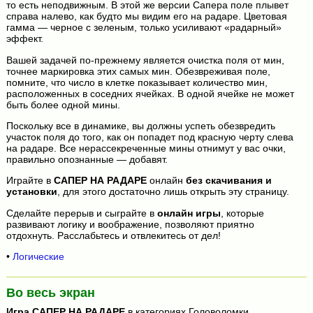
то есть неподвижным. В этой же версии Сапера поле плывет
справа налево, как будто мы видим его на радаре. Цветовая
гамма — черное с зеленым, только усиливают «радарный»
эффект.
Вашей задачей по-прежнему является очистка поля от мин,
точнее маркировка этих самых мин. Обезвреживая поле,
помните, что число в клетке показывает количество мин,
расположенных в соседних ячейках. В одной ячейке не может
быть более одной мины.
Поскольку все в динамике, вы должны успеть обезвредить
участок поля до того, как он попадет под красную черту слева
на радаре. Все нерассекреченные мины отнимут у вас очки,
правильно опознанные — добавят.
Играйте в
САПЕР НА РАДАРЕ
онлайн
без скачивания и
установки
, для этого достаточно лишь открыть эту страницу.
Сделайте перерыв и сыграйте в
онлайн игры
, которые
развивают логику и воображение, позволяют приятно
отдохнуть. Расслабьтесь и отвлекитесь от дел!
•
Логические
Во весь экран
Игра
САПЕР НА РАДАРЕ
в категориях Головоломки,