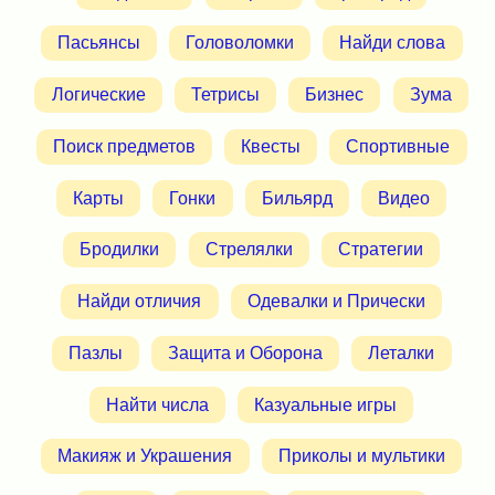
Пасьянсы
Головоломки
Найди слова
Логические
Тетрисы
Бизнес
Зума
Поиск предметов
Квесты
Спортивные
Карты
Гонки
Бильярд
Видео
Бродилки
Стрелялки
Стратегии
Найди отличия
Одевалки и Прически
Пазлы
Защита и Оборона
Леталки
Найти числа
Казуальные игры
Макияж и Украшения
Приколы и мультики