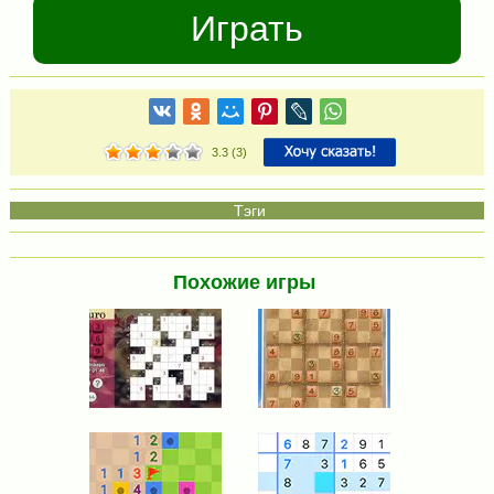
Играть
3.3
(
3
)
Похожие игры