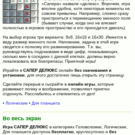
«Сапера» назвали «делюкс». Впрочем, игра
вполне удобна, хотя некоторые моменты не
совсем привычны. Например, сложно сразу
пристроиться к перемещению минного поля
(бывают случаи, когда оно не влезает
полностью в игровое пространство и его приходится двигать).
На выбор игрока три варианта: 9х9, 16х16 и 16х30. Имеется в
виду размер минного поля. Напомним, задача в этой игре
сводится к полному его разминированию. Т.е. вы,
руководствуясь подсказками в виде цифр, показывающих,
сколько мин в соседних с данной клетках, должны верно
локализовать все боеприпасы. Приятной игры!
Играйте в
САПЕР ДЕЛЮКС
онлайн
без скачивания и
установки
, для этого достаточно лишь открыть эту страницу.
Сделайте перерыв и сыграйте в
онлайн игры
, которые
развивают логику и воображение, позволяют приятно
отдохнуть. Расслабьтесь и отвлекитесь от дел!
•
Логические
•
Для планшета
Во весь экран
Игра
САПЕР ДЕЛЮКС
в категориях Головоломки, Логические,
Для планшета доступна
бесплатно
, круглосуточно и
без