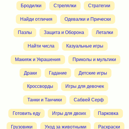
Бродилки
Стрелялки
Стратегии
Найди отличия
Одевалки и Прически
Пазлы
Защита и Оборона
Леталки
Найти числа
Казуальные игры
Макияж и Украшения
Приколы и мультики
Драки
Гадание
Детские игры
Кроссворды
Игры для девочек
Танки и Танчики
Сабвей Серф
Готовить еду
Игры для двоих
Парковка
Грузовики
Уход за животными
Раскраски