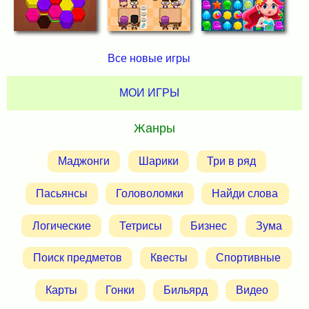
Все новые игры
МОИ ИГРЫ
Жанры
Маджонги
Шарики
Три в ряд
Пасьянсы
Головоломки
Найди слова
Логические
Тетрисы
Бизнес
Зума
Поиск предметов
Квесты
Спортивные
Карты
Гонки
Бильярд
Видео