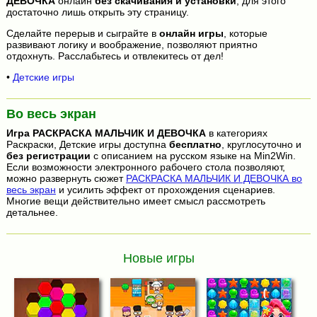
ДЕВОЧКА
онлайн
без скачивания и установки
, для этого
достаточно лишь открыть эту страницу.
Сделайте перерыв и сыграйте в
онлайн игры
, которые
развивают логику и воображение, позволяют приятно
отдохнуть. Расслабьтесь и отвлекитесь от дел!
•
Детские игры
Во весь экран
Игра
РАСКРАСКА МАЛЬЧИК И ДЕВОЧКА
в категориях
Раскраски, Детские игры доступна
бесплатно
, круглосуточно и
без регистрации
с описанием на русском языке на Min2Win.
Если возможности электронного рабочего стола позволяют,
можно развернуть сюжет
РАСКРАСКА МАЛЬЧИК И ДЕВОЧКА во
весь экран
и усилить эффект от прохождения сценариев.
Многие вещи действительно имеет смысл рассмотреть
детальнее.
Новые игры