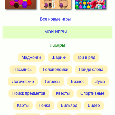
Все новые игры
МОИ ИГРЫ
Жанры
Маджонги
Шарики
Три в ряд
Пасьянсы
Головоломки
Найди слова
Логические
Тетрисы
Бизнес
Зума
Поиск предметов
Квесты
Спортивные
Карты
Гонки
Бильярд
Видео