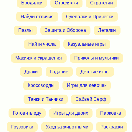
Бродилки
Стрелялки
Стратегии
Найди отличия
Одевалки и Прически
Пазлы
Защита и Оборона
Леталки
Найти числа
Казуальные игры
Макияж и Украшения
Приколы и мультики
Драки
Гадание
Детские игры
Кроссворды
Игры для девочек
Танки и Танчики
Сабвей Серф
Готовить еду
Игры для двоих
Парковка
Грузовики
Уход за животными
Раскраски