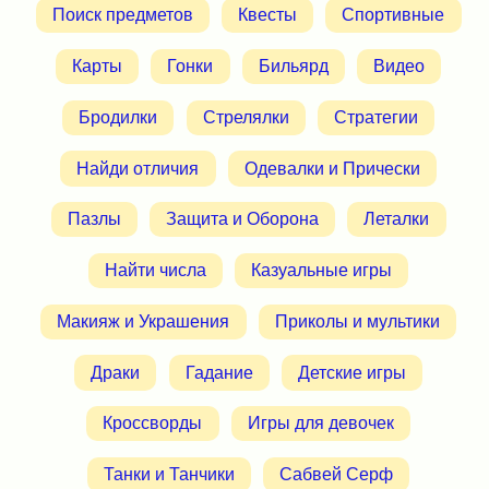
Поиск предметов
Квесты
Спортивные
Карты
Гонки
Бильярд
Видео
Бродилки
Стрелялки
Стратегии
Найди отличия
Одевалки и Прически
Пазлы
Защита и Оборона
Леталки
Найти числа
Казуальные игры
Макияж и Украшения
Приколы и мультики
Драки
Гадание
Детские игры
Кроссворды
Игры для девочек
Танки и Танчики
Сабвей Серф