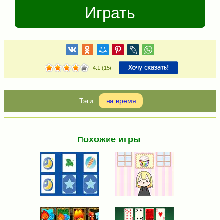
Играть
4.1
(
15
)
на время
Похожие игры