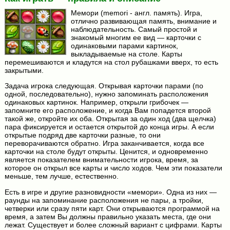
Мемори (memori - англ. память). Игра,
отлично развивающая память, внимание и
наблюдательность. Самый простой и
знакомый многим ее вид — карточки с
одинаковыми парами картинок,
выкладываемые на столе. Карты
перемешиваются и кладутся на стол рубашками вверх, то есть
закрытыми.
Задача игрока следующая. Открывая карточки парами (по
одной, последовательно), нужно запоминать расположения
одинаковых картинок. Например, открыли грибочек —
запомните его расположение, и когда Вам попадется второй
такой же, откройте их оба. Открытая за один ход (два щелчка)
пара фиксируется и остается открытой до конца игры. А если
открытые подряд две карточки разные, то они
переворачиваются обратно. Игра заканчивается, когда все
карточки на столе будут открыты. Ценится, и одновременно
является показателем внимательности игрока, время, за
которое он открыл все карты и число ходов. Чем эти показатели
меньше, тем лучше, естественно.
Есть в игре и другие разновидности «мемори». Одна из них —
раунды на запоминание расположения не пары, а тройки,
четверки или сразу пяти карт. Они открываются программой на
время, а затем Вы должны правильно указать места, где они
лежат. Существует и более сложный вариант с цифрами. Карты