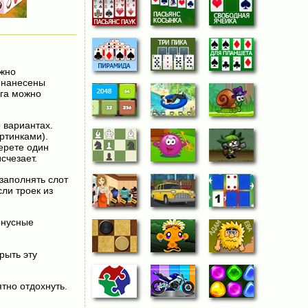
ужно
х нанесены
нга можно
 вариантах.
ртинками).
ерете один
исчезает.
заполнять слот
сли троек из
онусные
рыть эту
тно отдохнуть.