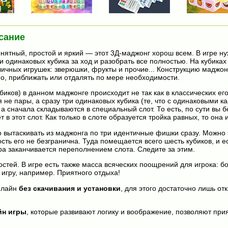
сание
нятный, простой и яркий — этот 3Д-маджонг хорош всем. В игре н
ри одинаковых кубика за ход и разобрать все полностью. На кубика
ичных игрушек: зверюшки, фрукты и прочие... Конструкцию маджо
но, приближать или отдалять по мере необходимости.
иков) в данном маджонге происходит не так как в классических его
не пары, а сразу три одинаковых кубика (те, что с одинаковыми ка
а сначала складываются в специальный слот. То есть, по сути вы б
 в этот слот. Как только в слоте образуется тройка равных, то она 
 вытаскивать из маджонга по три идентичные фишки сразу. Можно 
ость его не безгранична. Туда помещается всего шесть кубиков, и е
ра заканчивается переполнением слота. Следите за этим.
остей. В игре есть также масса всяческих поощрений для игрока: б
игру, например. Приятного отдыха!
лайн
без скачивания и установки
, для этого достаточно лишь отк
йн игры
, которые развивают логику и воображение, позволяют прия