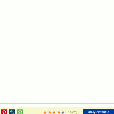
3.9
(
20
)