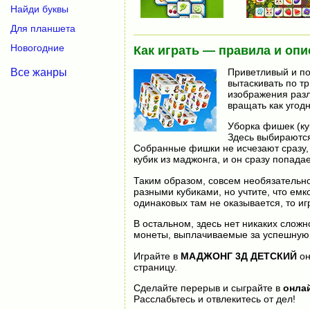
Найди буквы
Для планшета
Новогодние
Как играть — правила и опи
Все жанры
Приветливый и по
вытаскивать по т
изображения разл
вращать как угод
Уборка фишек (куб
Здесь выбираются 
Собранные фишки не исчезают сразу, 
кубик из маджонга, и он сразу попадает
Таким образом, совсем необязательно
разными кубиками, но учтите, что емк
одинаковых там не оказывается, то иг
В остальном, здесь нет никаких сложн
монеты, выплачиваемые за успешную 
Играйте в
МАДЖОНГ 3Д ДЕТСКИЙ
он
страницу.
Сделайте перерыв и сыграйте в
онла
Расслабьтесь и отвлекитесь от дел!