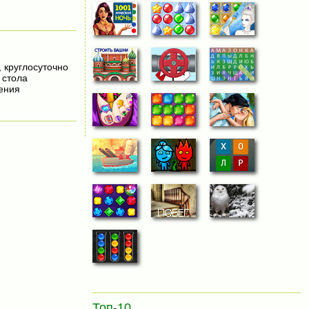
, круглосуточно
 стола
ения
Топ-10