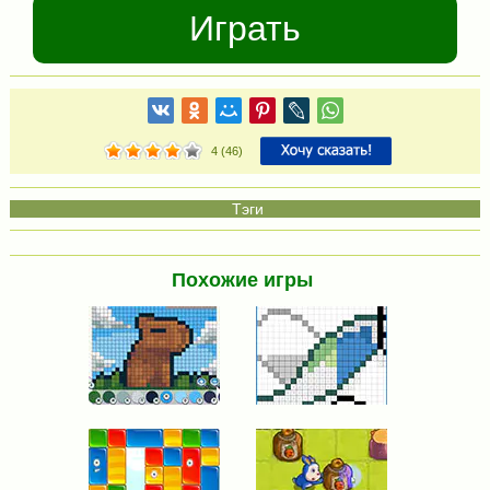
Играть
4
(
46
)
Похожие игры