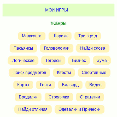
МОИ ИГРЫ
Жанры
Маджонги
Шарики
Три в ряд
Пасьянсы
Головоломки
Найди слова
Логические
Тетрисы
Бизнес
Зума
Поиск предметов
Квесты
Спортивные
Карты
Гонки
Бильярд
Видео
Бродилки
Стрелялки
Стратегии
Найди отличия
Одевалки и Прически