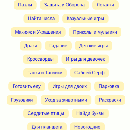
Пазлы
Защита и Оборона
Леталки
Найти числа
Казуальные игры
Макияж и Украшения
Приколы и мультики
Драки
Гадание
Детские игры
Кроссворды
Игры для девочек
Танки и Танчики
Сабвей Серф
Готовить еду
Игры для двоих
Парковка
Грузовики
Уход за животными
Раскраски
Сердитые птицы
Найди буквы
Для планшета
Новогодние