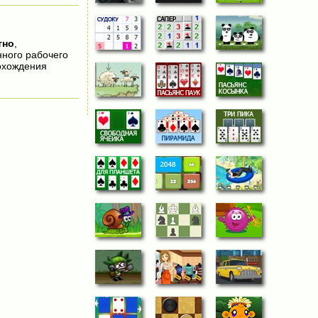
тно
,
нного рабочего
охождения