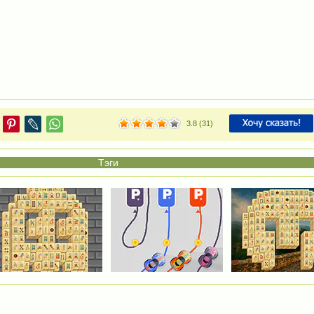
3.8
(
31
)