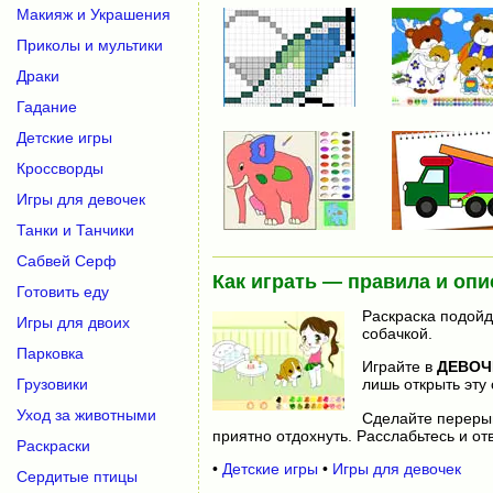
Макияж и Украшения
Приколы и мультики
Драки
Гадание
Детские игры
Кроссворды
Игры для девочек
Танки и Танчики
Сабвей Серф
Как играть — правила и опи
Готовить еду
Раскраска подойд
Игры для двоих
собачкой.
Парковка
Играйте в
ДЕВОЧ
Грузовики
лишь открыть эту 
Уход за животными
Сделайте переры
приятно отдохнуть. Расслабьтесь и отв
Раскраски
•
Детские игры
•
Игры для девочек
Сердитые птицы