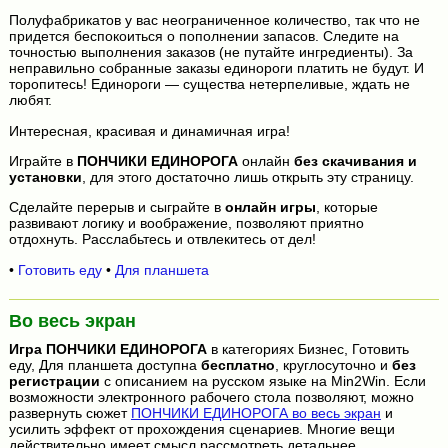
Полуфабрикатов у вас неограниченное количество, так что не
придется беспокоиться о пополнении запасов. Следите на
точностью выполнения заказов (не путайте ингредиенты). За
неправильно собранные заказы единороги платить не будут. И
торопитесь! Единороги — существа нетерпеливые, ждать не
любят.
Интересная, красивая и динамичная игра!
Играйте в
ПОНЧИКИ ЕДИНОРОГА
онлайн
без скачивания и
установки
, для этого достаточно лишь открыть эту страницу.
Сделайте перерыв и сыграйте в
онлайн игры
, которые
развивают логику и воображение, позволяют приятно
отдохнуть. Расслабьтесь и отвлекитесь от дел!
•
Готовить еду
•
Для планшета
Во весь экран
Игра
ПОНЧИКИ ЕДИНОРОГА
в категориях Бизнес, Готовить
еду, Для планшета доступна
бесплатно
, круглосуточно и
без
регистрации
с описанием на русском языке на Min2Win. Если
возможности электронного рабочего стола позволяют, можно
развернуть сюжет
ПОНЧИКИ ЕДИНОРОГА во весь экран
и
усилить эффект от прохождения сценариев. Многие вещи
действительно имеет смысл рассмотреть детальнее.