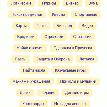
Логические
Тетрисы
Бизнес
Зума
Поиск предметов
Квесты
Спортивные
Карты
Гонки
Бильярд
Видео
Бродилки
Стрелялки
Стратегии
Найди отличия
Одевалки и Прически
Пазлы
Защита и Оборона
Леталки
Найти числа
Казуальные игры
Макияж и Украшения
Приколы и мультики
Драки
Гадание
Детские игры
Кроссворды
Игры для девочек