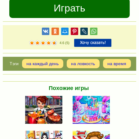
Играть
4.6
(
5
)
на каждый день
на ловкость
на время
Похожие игры