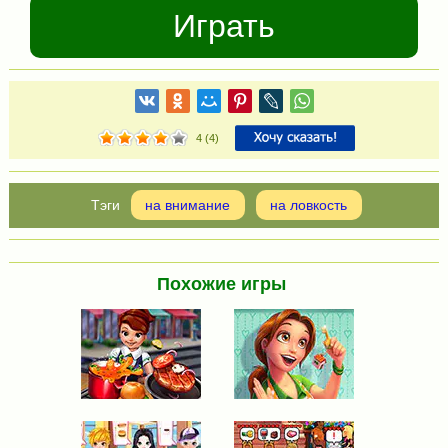
Играть
4
(
4
)
на внимание
на ловкость
Похожие игры