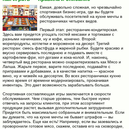
Емкая, довольно сложная, но чрезвычайно
спортивная бизнес-игра, где вы будете
обслуживать посетителей на кухне мечты в
ресторанчиках четырех видов.
Первый этап: ресторанчик-кондитерская.
Здесь вам придется угощать гостей кексами и тортиками с
разными начинками, ну и кофе, конечно. Второй:
морепродукты, котлетки и мороженое на десерт. Третий
ресторан: смесь фастфуда и жареной рыбки. Будете красиво и
вкусно сервировать последнюю и подавать вместе с
картофелем-фри, хот-догами и кока-колой. И, наконец,
четвертый вид ресторана можно охарактеризовать как Мясо и
Лапша. Жарьте первое, варите последнюю, подавайте с
приправами и добавками, а в качестве напитка — красное
вино, ну и чизкейк на дессертик. Во всех ресторанчиках кухню
нужно время от времени модернизировать, прокачивая
инвентарь. Это дает возможность зарабатывать больше.
Спортивная составляющая игры заключается в скорости
обслуживания. Чем старше уровень, тем быстрее нужно
отвечать на запросы клиентов, при этом ассортимент
продукции растет, вызывая дополнительные затруднения.
Придется быть максимально собранным и внимательным. Если
вы думаете, что на кухне мечты не бывает штрафов — вы
заблуждаетесь. Еще как есть! Например, если вы зазевались и
проворонили готовое мясо, скажем, оставив его на сковородке,