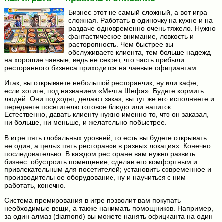
Бизнес этот не самый сложный, а вот игра
сложная. Работать в одиночку на кухне и на
раздаче одновременно очень тяжело. Нужно
фантастическое внимание, ловкость и
расторопность. Чем быстрее вы
обслуживаете клиента, тем больше надежд
на хорошие чаевые, ведь не секрет, что часть прибыли
ресторанного бизнеса приходится на чаевые официантам.
Итак, вы открываете небольшой ресторанчик, ну или кафе,
если хотите, под названием «Мечта Шефа». Будете кормить
людей. Они подходят, делают заказ, вы тут же его исполняете и
передаете посетителю готовое блюдо или напиток.
Естественно, давать клиенту нужно именно то, что он заказал,
ни больше, ни меньше, и желательно побыстрее.
В игре пять глобальных уровней, то есть вы будете открывать
не один, а целых пять ресторанов в разных локациях. Конечно
последовательно. В каждом ресторане вам нужно развить
бизнес: обустроить помещение, сделав его комфортным и
привлекательным для посетителей; установить современное и
производительное оборудование, ну и научиться с ним
работать, конечно.
Система премирования в игре позволит вам покупать
необходимые вещи, а также нанимать помощников. Например,
за один алмаз (diamond) вы можете нанять официанта на один