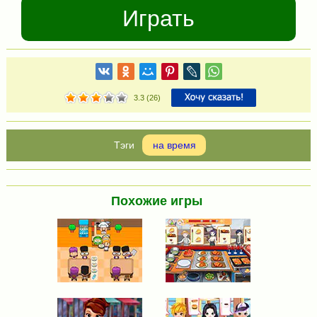
Играть
3.3
(
26
)
на время
Похожие игры