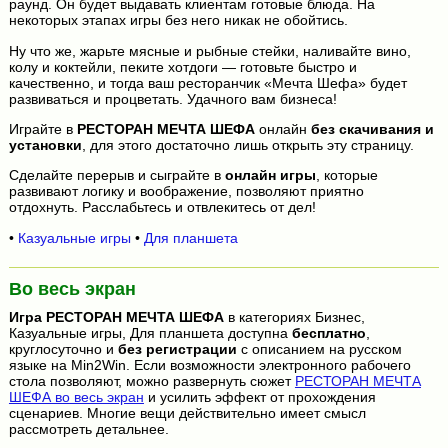
раунд. Он будет выдавать клиентам готовые блюда. На
некоторых этапах игры без него никак не обойтись.
Ну что же, жарьте мясные и рыбные стейки, наливайте вино,
колу и коктейли, пеките хотдоги — готовьте быстро и
качественно, и тогда ваш ресторанчик «Мечта Шефа» будет
развиваться и процветать. Удачного вам бизнеса!
Играйте в
РЕСТОРАН МЕЧТА ШЕФА
онлайн
без скачивания и
установки
, для этого достаточно лишь открыть эту страницу.
Сделайте перерыв и сыграйте в
онлайн игры
, которые
развивают логику и воображение, позволяют приятно
отдохнуть. Расслабьтесь и отвлекитесь от дел!
•
Казуальные игры
•
Для планшета
Во весь экран
Игра
РЕСТОРАН МЕЧТА ШЕФА
в категориях Бизнес,
Казуальные игры, Для планшета доступна
бесплатно
,
круглосуточно и
без регистрации
с описанием на русском
языке на Min2Win. Если возможности электронного рабочего
стола позволяют, можно развернуть сюжет
РЕСТОРАН МЕЧТА
ШЕФА во весь экран
и усилить эффект от прохождения
сценариев. Многие вещи действительно имеет смысл
рассмотреть детальнее.