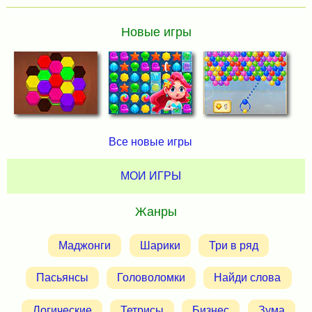
Новые игры
Все новые игры
МОИ ИГРЫ
Жанры
Маджонги
Шарики
Три в ряд
Пасьянсы
Головоломки
Найди слова
Логические
Тетрисы
Бизнес
Зума