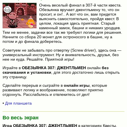
Очень веселый финал в 307-й части квеста.
Обезьянка вручает джентльмену то, что он
просит, и он!.. А вот что он, вам придется
выяснить самостоятельно, пройдя квест. В
целом, локация здесь приятная. Старый
каменный замок, башни и никаких уродцев.
Тем не менее, задачки все так же требуют логики для решения.
Начните со сбора 20 монет для остроносого в башне, ну а
потом и до финала доберетесь.
Советуем не забывать про отвертку (Screw driver), здесь она —
универсальный инструмент. Ну и внимательность, друзья, без
нее ни куда. Решайте. Приятной игры!
Играйте в
ОБЕЗЬЯНКА 307: ДЖЕНТЛЬМЕН
онлайн
без
скачивания и установки
, для этого достаточно лишь открыть
эту страницу.
Сделайте перерыв и сыграйте в
онлайн игры
, которые
развивают логику и воображение, позволяют приятно
отдохнуть. Расслабьтесь и отвлекитесь от дел!
•
Для планшета
Во весь экран
Игра
ОБЕЗЬЯНКА 307: ДЖЕНТЛЬМЕН
в категориях Квесты,