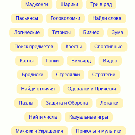
Маджонги
Шарики
Три в ряд
Пасьянсы
Головоломки
Найди слова
Логические
Тетрисы
Бизнес
Зума
Поиск предметов
Квесты
Спортивные
Карты
Гонки
Бильярд
Видео
Бродилки
Стрелялки
Стратегии
Найди отличия
Одевалки и Прически
Пазлы
Защита и Оборона
Леталки
Найти числа
Казуальные игры
Макияж и Украшения
Приколы и мультики