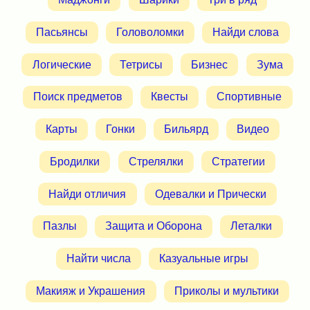
Пасьянсы
Головоломки
Найди слова
Логические
Тетрисы
Бизнес
Зума
Поиск предметов
Квесты
Спортивные
Карты
Гонки
Бильярд
Видео
Бродилки
Стрелялки
Стратегии
Найди отличия
Одевалки и Прически
Пазлы
Защита и Оборона
Леталки
Найти числа
Казуальные игры
Макияж и Украшения
Приколы и мультики