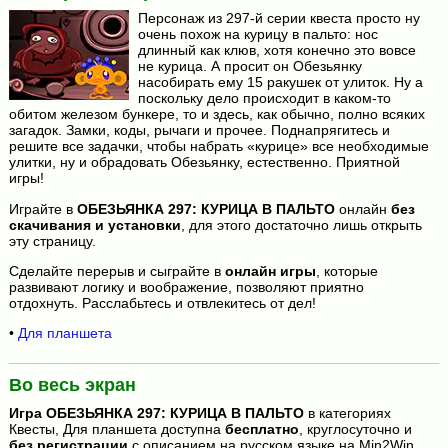
Персонаж из 297-й серии квеста просто ну
очень похож на курицу в пальто: нос
длинный как клюв, хотя конечно это вовсе
не курица. А просит он Обезьянку
насобирать ему 15 ракушек от улиток. Ну а
поскольку дело происходит в каком-то
обитом железом бункере, то и здесь, как обычно, полно всяких
загадок. Замки, коды, рычаги и прочее. Поднапрягитесь и
решите все задачки, чтобы набрать «курице» все необходимые
улитки, ну и обрадовать Обезьянку, естественно. Приятной
игры!
Играйте в
ОБЕЗЬЯНКА 297: КУРИЦА В ПАЛЬТО
онлайн
без
скачивания и установки
, для этого достаточно лишь открыть
эту страницу.
Сделайте перерыв и сыграйте в
онлайн игры
, которые
развивают логику и воображение, позволяют приятно
отдохнуть. Расслабьтесь и отвлекитесь от дел!
•
Для планшета
Во весь экран
Игра
ОБЕЗЬЯНКА 297: КУРИЦА В ПАЛЬТО
в категориях
Квесты, Для планшета доступна
бесплатно
, круглосуточно и
без регистрации
с описанием на русском языке на Min2Win.