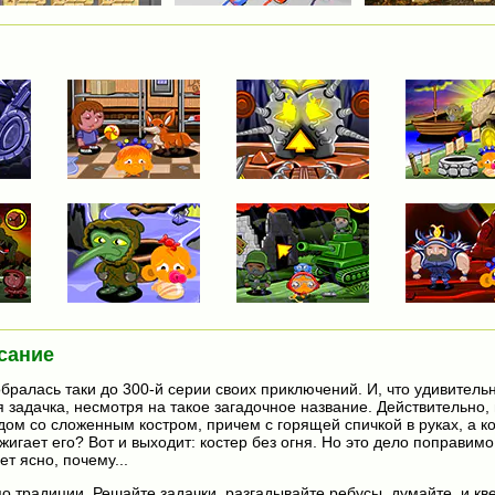
сание
бралась таки до 300-й серии своих приключений. И, что удивительн
 задачка, несмотря на такое загадочное название. Действительно,
ом со сложенным костром, причем с горящей спичкой в руках, а кос
игает его? Вот и выходит: костер без огня. Но это дело поправимо
ет ясно, почему...
по традиции. Решайте задачки, разгадывайте ребусы, думайте, и кв