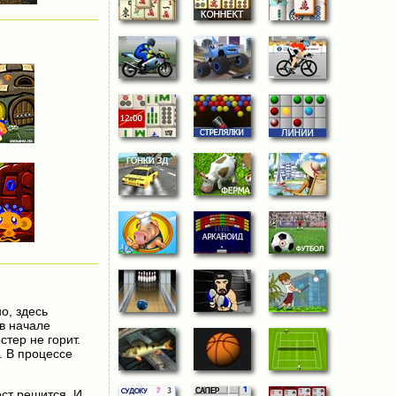
о, здесь
 в начале
тер не горит.
. В процессе
ест решится. И