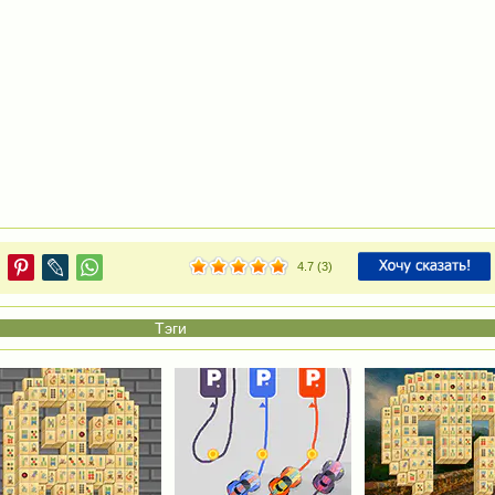
4.7
(
3
)