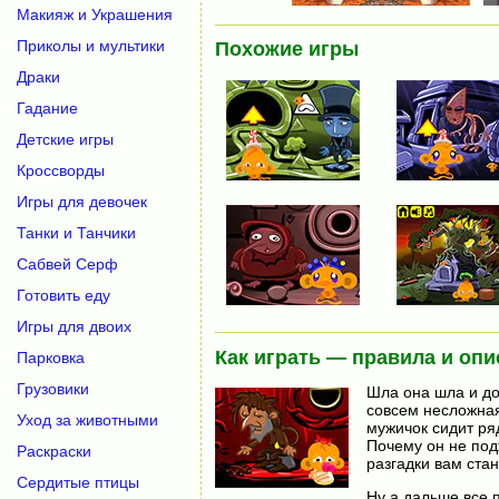
Макияж и Украшения
Приколы и мультики
Похожие игры
Драки
Гадание
Детские игры
Кроссворды
Игры для девочек
Танки и Танчики
Сабвей Серф
Готовить еду
Игры для двоих
Как играть — правила и опи
Парковка
Грузовики
Шла она шла и до
совсем несложная
Уход за животными
мужичок сидит ряд
Почему он не подж
Раскраски
разгадки вам стан
Сердитые птицы
Ну а дальше все 