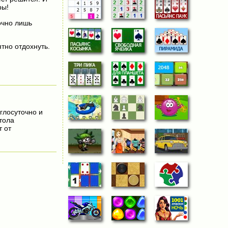
ры!
точно лишь
тно отдохнуть.
углосуточно и
тола
 от