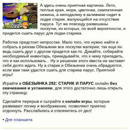
А здесь очень приятная картинка. Лето,
теплые края, море, цветочки, симпатичная
хижина, а неподалеку в заливчике сидит в
лодке старик, жалующийся на отсутствие
паруса. Тут же повсюду развешаны
лоскутки, из которых, по всей вероятности, и
придется сшить парус для лодки старика.
Работка предстоит непростая. Мало того, что нужно найти и
собрать в рюкзак Обезьянки все лоскутки материи, так еще их
ведь сшить друг с другом придется как-то. Думайте, собирайте
необходимый инвентарь, прикидывайте, что к чему приладить,
что и как использовать... Ну и решение этого квеста не заставит
себя долго ждать. Ну а старик и Обезьянка очень обрадуются,
если вам таки удастся сшить для старика парус. Приятной
игры!
Играйте в
ОБЕЗЬЯНКА 292: СТАРИК И ПАРУС
онлайн
без
скачивания и установки
, для этого достаточно лишь открыть
эту страницу.
Сделайте перерыв и сыграйте в
онлайн игры
, которые
развивают логику и воображение, позволяют приятно
отдохнуть. Расслабьтесь и отвлекитесь от дел!
•
Для планшета