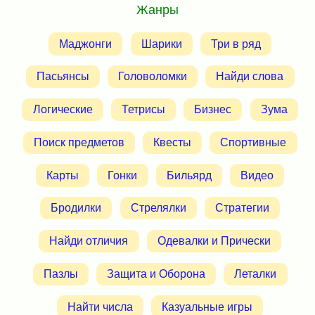
Жанры
Маджонги
Шарики
Три в ряд
Пасьянсы
Головоломки
Найди слова
Логические
Тетрисы
Бизнес
Зума
Поиск предметов
Квесты
Спортивные
Карты
Гонки
Бильярд
Видео
Бродилки
Стрелялки
Стратегии
Найди отличия
Одевалки и Прически
Пазлы
Защита и Оборона
Леталки
Найти числа
Казуальные игры