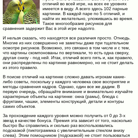
отличий во всей игре, на всех ее уровнях
имеется в виду. А всего здесь 102 парные
картинки. В каждой паре по 5 отличий, и
найти их желательно, уложившись во время.
Такое многообразие рисунков для
сравнения задержит Вас в этой игре надолго.
И нельзя сказать, что находятся все различия просто. Отнюдь.
Многие из них совершенно не заметны даже при тщательном
осмотре рисунков. Возможно, это связано в том числе и с тем,
что картины скомпонованы по вертикали, то есть одна сверху,
другая снизу - под ней. Итак, отличий всего пять и, как правило,
они распределены по картинке равномерно, но не стоит делать
из этого правило.
В поиске отличий на картинке сложно давать игрокам какие-
либо советы, поскольку у каждого человека свое восприятие и
методы сравнения кадров. Однако, один все же дадим. В
первую очередь, обращайте внимание и внимательно изучайте
характерные объекты на картинке: окна (рамы), блюда с
фруктами, чашки, элементы конструкций, детали и контуры
самих объектов.
За прохождение каждого уровня можно получить от 0 до 3-х
звезд в качестве бонуса. Премия эта зависит от того, насколько
быстро Вы справились и сколько раз воспользовались
подсказкой (пиктограммка с увеличительным стеклом внизу
слева). Этим помощником (подсказкой) не стоит пользоваться