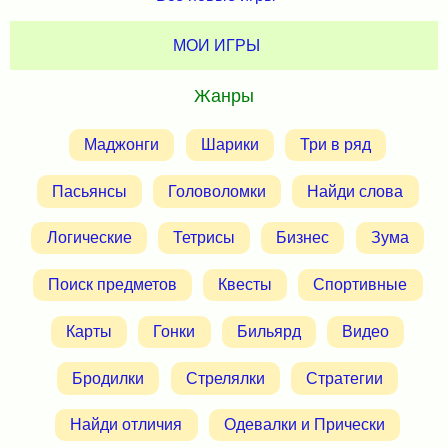
МОИ ИГРЫ
Жанры
Маджонги
Шарики
Три в ряд
Пасьянсы
Головоломки
Найди слова
Логические
Тетрисы
Бизнес
Зума
Поиск предметов
Квесты
Спортивные
Карты
Гонки
Бильярд
Видео
Бродилки
Стрелялки
Стратегии
Найди отличия
Одевалки и Прически