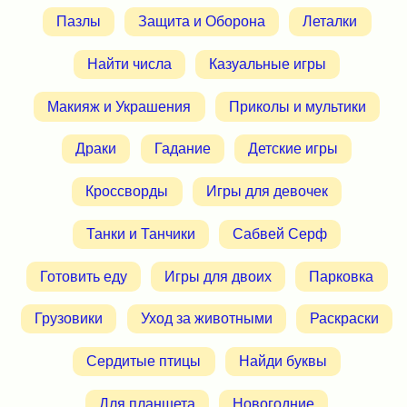
Пазлы
Защита и Оборона
Леталки
Найти числа
Казуальные игры
Макияж и Украшения
Приколы и мультики
Драки
Гадание
Детские игры
Кроссворды
Игры для девочек
Танки и Танчики
Сабвей Серф
Готовить еду
Игры для двоих
Парковка
Грузовики
Уход за животными
Раскраски
Сердитые птицы
Найди буквы
Для планшета
Новогодние