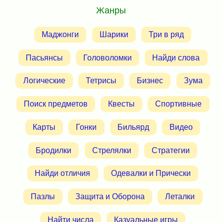
Жанры
Маджонги
Шарики
Три в ряд
Пасьянсы
Головоломки
Найди слова
Логические
Тетрисы
Бизнес
Зума
Поиск предметов
Квесты
Спортивные
Карты
Гонки
Бильярд
Видео
Бродилки
Стрелялки
Стратегии
Найди отличия
Одевалки и Прически
Пазлы
Защита и Оборона
Леталки
Найти числа
Казуальные игры