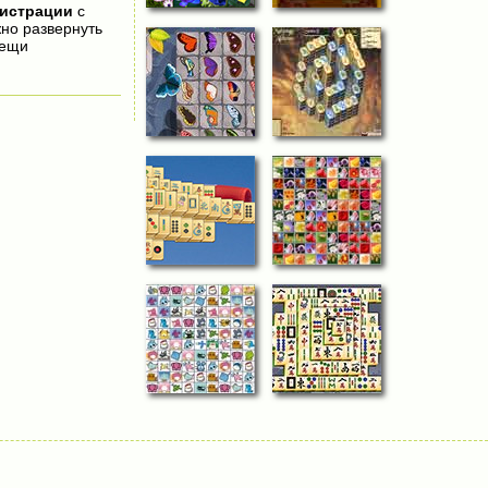
гистрации
с
жно развернуть
вещи