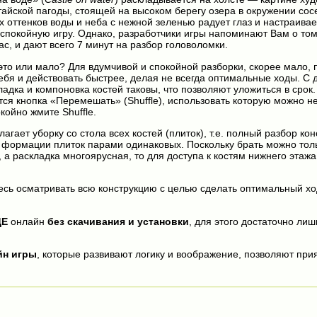
айской пагоды, стоящей на высоком берегу озера в окружении сос
х оттенков воды и неба с нежной зеленью радует глаз и настраивае
спокойную игру. Однако, разработчики игры напоминают Вам о том
ас, и дают всего 7 минут на разбор головоломки.
это или мало? Для вдумчивой и спокойной разборки, скорее мало, 
ебя и действовать быстрее, делая не всегда оптимальные ходы. С д
адка и компоновка костей таковы, что позволяют уложиться в срок.
ся кнопка «Перемешать» (Shuffle), использовать которую можно н
койно жмите Shuffle.
гает уборку со стола всех костей (плиток), т.е. полный разбор кон
 формации плиток парами одинаковых. Поскольку брать можно тол
, а раскладка многоярусная, то для доступа к костям нижнего этажа
есь осматривать всю конструкцию с целью сделать оптимальный хо
ДЕ
онлайн
без скачивания и установки
, для этого достаточно лиш
йн игры
, которые развивают логику и воображение, позволяют прия