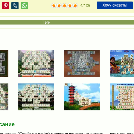
4.7
(
3
)
сание
а воде» (
Castle on water
) раскладывается на холсте — картине худ