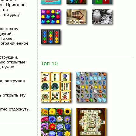
ен. Приятное
т на
, что делу
поскольку
ругой,
 Также,
еограниченное
струкции.
ько открытые
Топ-10
, нужно
д, разгружая
ь открыть эту
тно отдохнуть.