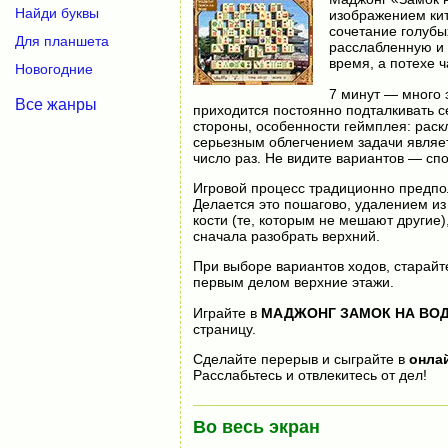
Найди буквы
изображением кит
сочетание голубы
Для планшета
расслабленную и 
время, а потехе ч
Новогодние
7 минут — много 
Все жанры
приходится постоянно подталкивать с
стороны, особенности геймплея: раскл
серьезным облегчением задачи являет
число раз. Не видите вариантов — спо
Игровой процесс традиционно предпола
Делается это пошагово, удалением из
кости (те, которым не мешают другие)
сначала разобрать верхний.
При выборе вариантов ходов, старайт
первым делом верхние этажи.
Играйте в
МАДЖОНГ ЗАМОК НА ВО
страницу.
Сделайте перерыв и сыграйте в
онла
Расслабьтесь и отвлекитесь от дел!
Во весь экран