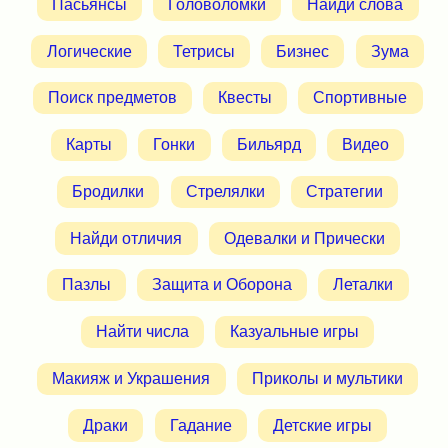
Пасьянсы
Головоломки
Найди слова
Логические
Тетрисы
Бизнес
Зума
Поиск предметов
Квесты
Спортивные
Карты
Гонки
Бильярд
Видео
Бродилки
Стрелялки
Стратегии
Найди отличия
Одевалки и Прически
Пазлы
Защита и Оборона
Леталки
Найти числа
Казуальные игры
Макияж и Украшения
Приколы и мультики
Драки
Гадание
Детские игры