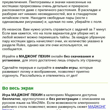
преувеличения. Пиктограммы и значки нанесенные на
костяшках прорисованы очень детально и прекрасно
распознаются даже с приличного расстояния. В раскладке и
разборке нет никаких неожиданностей, все в стандартном
китайском стиле. Находите свободные пары (кости с
одинаковыми рисунками) и, щелкая по ним, убирайте с поля.
Из нюансов. Вам нужно успеть справиться с задачей за 7 минут.
Если вам кажется, что на поле вариантов для уборки нет, в
любой момент можно перемешать тайлы. За каждую убранную
пару костяшек здесь начисляют очки, их количество указано в
разделе Rules, однако как эти очки используются, не
сообщается.
Играйте в
МАДЖОНГ ПЕКИН
онлайн
без скачивания и
установки
, для этого достаточно лишь открыть эту страницу.
Сделайте перерыв и сыграйте в
онлайн игры
, которые
развивают логику и воображение, позволяют приятно
отдохнуть. Расслабьтесь и отвлекитесь от дел!
Во весь экран
Игра
МАДЖОНГ ПЕКИН
в категориях Маджонги доступна
бесплатно
, круглосуточно и
без регистрации
с описанием на
русском языке на Min2Win. Если возможности электронного
рабочего стола позволяют, можно развернуть сюжет
МАДЖОНГ