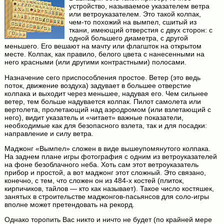
устройство, называемое указателем ветра
или ветроуказателем. Это такой колпак,
чем-то похожий на вымпел, сшитый из
ткани, имеющий отверстия с двух сторон: с
одной большего диаметра, с другой
меньшего. Его вешают на мачту или флагшток на открытом
месте. Колпак, как правило, белого цвета с нанесенными на
него красными (или другими контрастными) полосами.
Назначение сего приспособления простое. Ветер (это ведь
поток, движение воздуха) задувает в большее отверстие
колпака и выходит через меньшее, надувая его. Чем сильнее
ветер, тем больше надувается колпак. Пилот самолета или
вертолета, пролетающий над аэродромом (или взлетающий с
него), видит указатель и «читает» важные показатели,
необходимые как для безопасного взлета, так и для посадки:
направление и силу ветра.
Маджонг «Вымпел» сложен в виде вышеупомянутого колпака.
На заднем плане игры фотография с одним из ветроуказателей
на фоне безоблачного неба. Хоть сам этот ветроуказатель
прибор и простой, а вот маджонг этот сложный. Это связано,
конечно, с тем, что сложен он из 484-х костей (плиток,
кирпичиков, тайлов — кто как называет). Такое число костяшек,
занятых в строительстве маджонгов-пасьянсов для соло-игры
вполне может претендовать на рекорд.
Однако торопить Вас никто и ничто не будет (по крайней мере