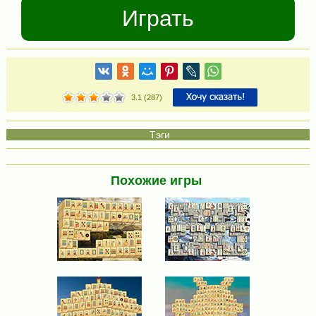
Играть
3.1
(
287
)
Похожие игры