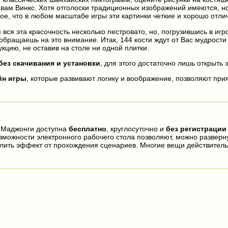
вам Винкс. Хотя отголоски традиционных изображений имеются, но 
ое, что в любом масштабе игры эти картинки четкие и хорошо отли
вся эта красочность несколько пестровато, но, погрузившись в игр
обращаешь на это внимание. Итак, 144 кости ждут от Вас мудрости
кцию, не оставив на столе ни одной плитки.
без скачивания и установки
, для этого достаточно лишь открыть э
йн игры
, которые развивают логику и воображение, позволяют прия
 Маджонги доступна
бесплатно
, круглосуточно и
без регистрации
озможности электронного рабочего стола позволяют, можно разверн
лить эффект от прохождения сценариев. Многие вещи действител