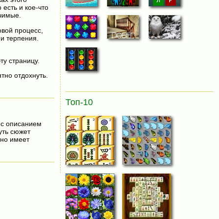
есть и кое-что
чимые.
овой процесс,
 и терпения.
ту страницу.
тно отдохнуть.
Топ-10
с описанием
уть сюжет
ьно имеет