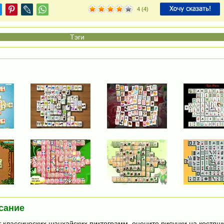
4
(
4
)
сание
т классических шанхайских пиктограмм, оцените рисунки на костяшк