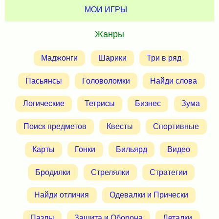
МОИ ИГРЫ
Жанры
Маджонги
Шарики
Три в ряд
Пасьянсы
Головоломки
Найди слова
Логические
Тетрисы
Бизнес
Зума
Поиск предметов
Квесты
Спортивные
Карты
Гонки
Бильярд
Видео
Бродилки
Стрелялки
Стратегии
Найди отличия
Одевалки и Прически
Пазлы
Защита и Оборона
Леталки