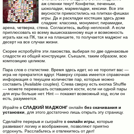
аж слюнки текут! Конфетки, печеньки,
шоколадки, мармеладки, кексики. Все эти
вкусности примостились на плитках-фишках
игры. Да и раскладки костяшек здесь доже
сладкие: классика, монумент, пирамидки,
арена, четверка, стена. Согласитесь, выбор неплохой. А если
приплюсовать ко всему вышесказанному еще и возможность
играть как на ПК, так и на планшете, то получается маджонг на
десерт на все случаи жизни.
Скорее испробуйте эти лакомства, выбирая по две одинаковые
сладости из общей конструкции. Съешьте, таким образом, всю
композицию целиком.
Пара слов о статистике. Время здесь идет, но не торопит вас —
игра не прекратится вдруг. Наверху справа имеется справочная
информация о текущем количестве пар, которые можно
составить (Available couples). Слева сверху есть кнопка Shuffle
— можете перемешать оставшиеся кости, если ни одной пары
для игры больше нет. Hint — покажет возможный ход, если он
есть, разумеется.
Играйте в
СЛАДКИЙ МАДЖОНГ
онлайн
без скачивания и
установки
, для этого достаточно лишь открыть эту страницу.
Сделайте перерыв и сыграйте в
онлайн игры
, которые
развивают логику и воображение, позволяют приятно
отдохнуть. Расслабьтесь и отвлекитесь от дел!