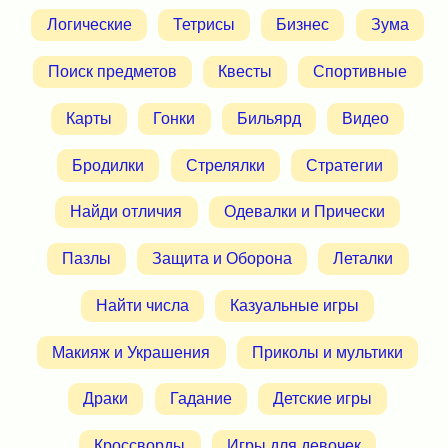
Логические
Тетрисы
Бизнес
Зума
Поиск предметов
Квесты
Спортивные
Карты
Гонки
Бильярд
Видео
Бродилки
Стрелялки
Стратегии
Найди отличия
Одевалки и Прически
Пазлы
Защита и Оборона
Леталки
Найти числа
Казуальные игры
Макияж и Украшения
Приколы и мультики
Драки
Гадание
Детские игры
Кроссворды
Игры для девочек