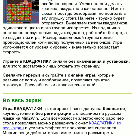
особенно хороши. Умеют же они делать
красиво, аккуратно и качественно! И хотя
сюжет прост до безобразия, но поиграть в
эту игрушку стоит. Начнете - трудно будет
оторваться. Выделяем группы квадратиков
одинакового цвета и эта группа испаряется. Из-под днища
постоянно ползут новые ряды квадратов, работайте быстро, а
то выдавят из игры. Размер выделяемой группы прямо
пропорционален количеству полученных за нее очков. Игра
усложняется от уровня к уровню - значительно возрастает
скорость.
Играйте в
КВАДРАТИКИ
онлайн
без скачивания и установки
,
для этого достаточно лишь открыть эту страницу.
Сделайте перерыв и сыграйте в
онлайн игры
, которые
развивают логику и воображение, позволяют приятно
отдохнуть. Расслабьтесь и отвлекитесь от дел!
Во весь экран
Игра
КВАДРАТИКИ
в категориях Пазлы доступна
бесплатно
,
круглосуточно и
без регистрации
с описанием на русском
языке на Min2Win. Если возможности электронного рабочего
стола позволяют, можно развернуть сюжет
КВАДРАТИКИ во
весь экран
и усилить эффект от прохождения сценариев.
Многие вещи действительно имеет смысл рассмотреть