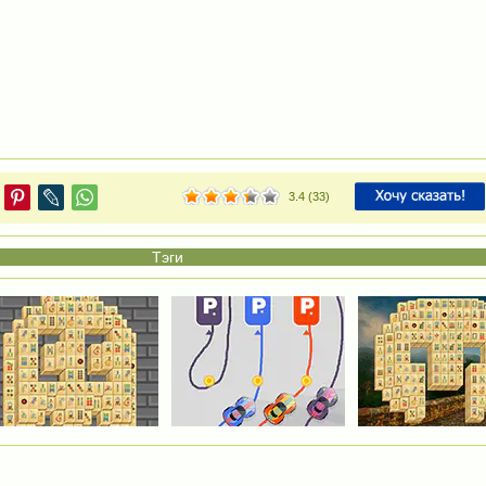
3.4
(
33
)