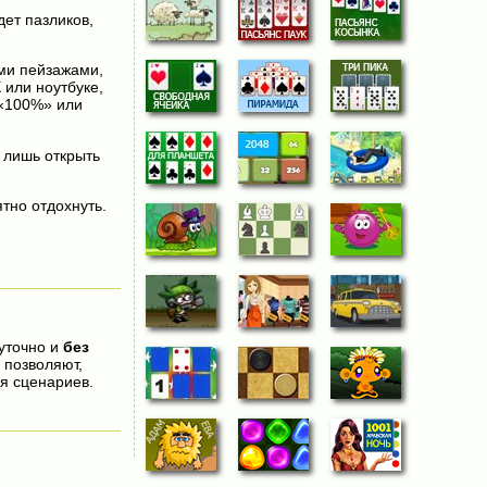
ет пазликов,
ими пейзажами,
 или ноутбуке,
 «100%» или
о лишь открыть
тно отдохнуть.
суточно и
без
 позволяют,
я сценариев.