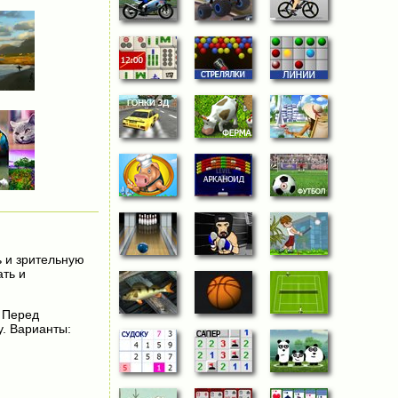
ь и зрительную
ать и
. Перед
у. Варианты: