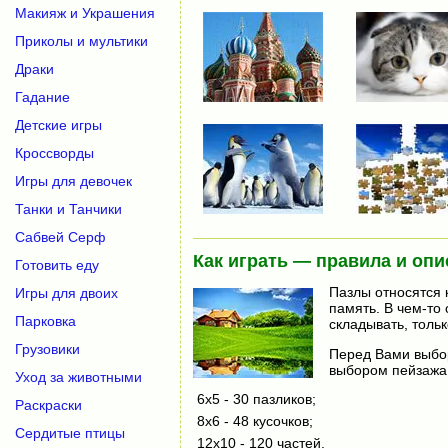
Макияж и Украшения
Приколы и мультики
Драки
Гадание
Детские игры
Кроссворды
Игры для девочек
Танки и Танчики
Сабвей Серф
Как играть — правила и опи
Готовить еду
Пазлы относятся 
Игры для двоих
память. В чем-то
Парковка
складывать, тольк
Грузовики
Перед Вами выбор
выбором пейзажа,
Уход за животными
6x5 - 30 пазликов;
Раскраски
8x6 - 48 кусочков;
Сердитые птицы
12x10 - 120 частей.