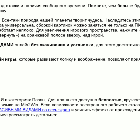
одготовки и наличия свободного времени. Помните, чем больше буд
нку.
! Все-таки природа нашей планеты творит чудеса. Насладитесь эт
ра универсальна, сборкой картинок можно заняться не только на ПК
ботает неплохо. Для увеличения игрового пространства, нажмите
вернуть») на оранжевой полосе вверху, над игрой.
ИДАМИ
онлайн
без скачивания и установки
, для этого достаточн
йн игры
, которые развивают логику и воображение, позволяют прия
МИ
в категориях Пазлы, Для планшета доступна
бесплатно
, кругло
 языке на Min2Win. Если возможности электронного рабочего стола
АСИВЫМИ ВИДАМИ во весь экран
и усилить эффект от прохождени
ысл рассмотреть детальнее.