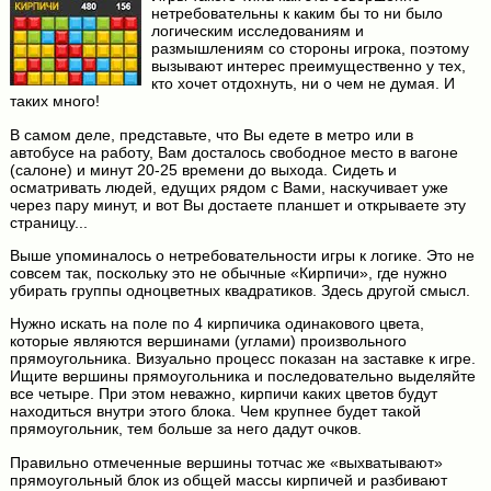
нетребовательны к каким бы то ни было
логическим исследованиям и
размышлениям со стороны игрока, поэтому
вызывают интерес преимущественно у тех,
кто хочет отдохнуть, ни о чем не думая. И
таких много!
В самом деле, представьте, что Вы едете в метро или в
автобусе на работу, Вам досталось свободное место в вагоне
(салоне) и минут 20-25 времени до выхода. Сидеть и
осматривать людей, едущих рядом с Вами, наскучивает уже
через пару минут, и вот Вы достаете планшет и открываете эту
страницу...
Выше упоминалось о нетребовательности игры к логике. Это не
совсем так, поскольку это не обычные «Кирпичи», где нужно
убирать группы одноцветных квадратиков. Здесь другой смысл.
Нужно искать на поле по 4 кирпичика одинакового цвета,
которые являются вершинами (углами) произвольного
прямоугольника. Визуально процесс показан на заставке к игре.
Ищите вершины прямоугольника и последовательно выделяйте
все четыре. При этом неважно, кирпичи каких цветов будут
находиться внутри этого блока. Чем крупнее будет такой
прямоугольник, тем больше за него дадут очков.
Правильно отмеченные вершины тотчас же «выхватывают»
прямоугольный блок из общей массы кирпичей и разбивают