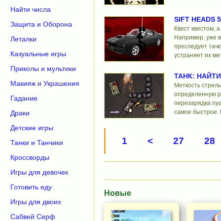
Найти числа
SIFT HEADS 5
Защита и Оборона
Квест квестом, 
Например, уже в
Леталки
преследует тачк
Казуальные игры
устраняет их ме
Приколы и мультики
ТАНК: НАЙТ
Макияж и Украшения
Меткость стрель
определенную ро
Гадание
перезарядка пуш
самое быстрое. 
Драки
Детские игры
1
<
27
28
Танки и Танчики
Кроссворды
Игры для девочек
Готовить еду
Новые
Игры для двоих
Сабвей Серф