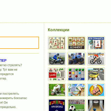
Коллекции
ПЕР
метко стрелять?
у. Тут вам не
 придется
етер.
 и пострелять
ранжирить боезапас
я! Он
 прицельно.