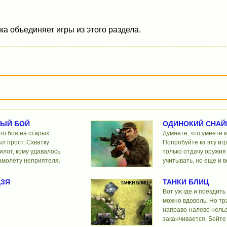
а объединяет игры из этого раздела.
НЫЙ БОЙ
ОДИНОКИЙ СНАЙ
го боя на старых
Думаете, что умеете 
л прост. Схватку
Попробуйте ка эту игр
илот, кому удавалось
только отдачу оружия
самолету неприятеля.
учитывать, но еще и в
ДЗЯ
ТАНКИ БЛИЦ
Вот уж где и поездить
можно вдоволь. Но т
направо-налево нельз
заканчивается. Бейте