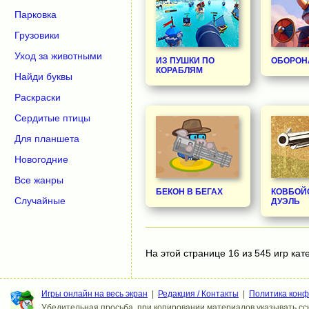
Парковка
Грузовики
Уход за животными
ИЗ ПУШКИ ПО
ОБОРОН
КОРАБЛЯМ
Найди буквы
Раскраски
Сердитые птицы
Для планшета
Новогодние
Все жанры
БЕКОН В БЕГАХ
КОВБОЙ
Случайные
ДУЭЛЬ
На этой странице 16 из 545 игр кат
Игры онлайн на весь экран
|
Редакция / Контакты
|
Политика кон
Убедительная просьба, при копировании материалов указывать ссы