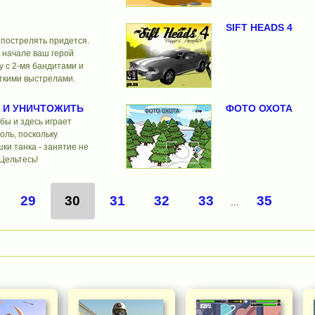
SIFT HEADS 4
а пострелять придется.
 начале ваш герой
у с 2-мя бандитами и
ткими выстрелами.
И И УНИЧТОЖИТЬ
ФОТО ОХОТА
бы и здесь играет
ль, поскольку
ки танка - занятие не
Цельтесь!
29
30
31
32
33
35
...