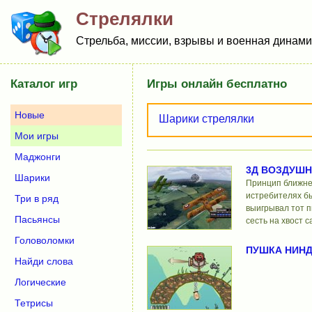
Стрелялки
Стрельба, миссии, взрывы и военная динамик
Каталог игр
Игры онлайн бесплатно
Новые
Шарики стрелялки
Мои игры
Маджонги
3Д ВОЗДУШ
Шарики
Принцип ближне
истребителях бы
Три в ряд
выигрывал тот п
Пасьянсы
сесть на хвост 
Головоломки
ПУШКА НИН
Найди слова
Логические
Тетрисы