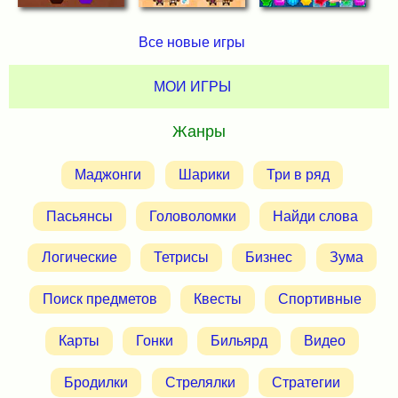
Все новые игры
МОИ ИГРЫ
Жанры
Маджонги
Шарики
Три в ряд
Пасьянсы
Головоломки
Найди слова
Логические
Тетрисы
Бизнес
Зума
Поиск предметов
Квесты
Спортивные
Карты
Гонки
Бильярд
Видео
Бродилки
Стрелялки
Стратегии