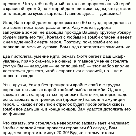
прежним. Что у тебя небритый, детально прорисованный герой
с красивой пушкой, на которой даже винтики видны, что детская
аппликация из кусков картона. Главное здесь — динамика!
Итак, Ваш герой должен продержаться 60 секунд, преодолев за
это время некоторое расстояние. Разумеется, дорога
запружена зомби, не дающим прохода Вашему Крутому Уокеру
(будем звать его так). Контакт с любым из зомби опасен и ведет
к немедленной смерти героя. Поэтому, пока зомби его не
порвали на мелкие кусочки, Вам надо постараться замочить их.
Два пистолета, умение идти, бежать (хотя бегает Ваш шкаф-
увалень, прямо скажем, не очень), а главное умение стрелять
(тут уж Вы — наводчик — не оплошайте!) — этот набор вполне
достаточен для того, чтобы справиться с задачей, но... не с
первого захода.
Увы, друзья, Уокер без тренировки крайне слаб и с трудом
справляется лишь с парой-тройкой амбалов зомби. Однако,
каждая попытка прорваться приносит Вам очки, которые надо
использовать для тренировки (прокачки) качеств и амуниции
героя. С каждой попыткой стрелок будет пробираться сквозь
зомби все дальше и, в конце концов, Вам удастся дотолкать его
до финиша.
Что сказать, эта стрелялка невероятно захватывает и увлекает.
Чтобы с пользой таки провести герою эти 60 секунд, Вам
придется потратить минут 20-30! Будьте к этому готовы.