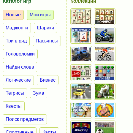
Каталог игр
Коллекции
Новые
Мои игры
Маджонги
Шарики
Три в ряд
Пасьянсы
Головоломки
Найди слова
Логические
Бизнес
Тетрисы
Зума
Квесты
Поиск предметов
Спортивные
Карты