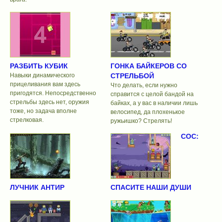
РАЗБИТЬ КУБИК
ГОНКА БАЙКЕРОВ СО
Навыки динамического
СТРЕЛЬБОЙ
прицеливания вам здесь
Что делать, если нужно
пригодятся. Непосредственно
справится с целой бандой на
стрельбы здесь нет, оружия
байках, а у вас в наличии лишь
тоже, но задача вполне
велосипед, да плохенькое
стрелковая.
ружьишко? Стрелять!
СОС:
ЛУЧНИК АНТИР
СПАСИТЕ НАШИ ДУШИ