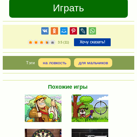
Играть
3.5
(
11
)
на ловкость
для мальчиков
Похожие игры