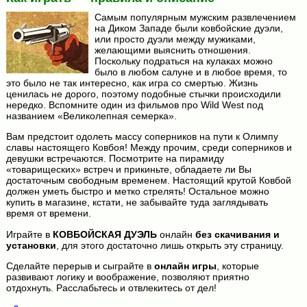
Самым популярным мужским развлечением
на Диком Западе были ковбойские дуэли,
или просто дуэли между мужиками,
желающими выяснить отношения.
Поскольку подраться на кулаках можно
было в любом салуне и в любое время, то
это было не так интересно, как игра со смертью. Жизнь
ценилась не дорого, поэтому подобные стычки происходили
нередко. Вспомните один из фильмов про Wild West под
названием «Великолепная семерка».
Вам предстоит одолеть массу соперников на пути к Олимпу
славы настоящего Ковбоя! Между прочим, среди соперников и
девушки встречаются. Посмотрите на пирамиду
«товарищеских» встреч и прикиньте, обладаете ли Вы
достаточным свободным временем. Настоящий крутой Ковбой
должен уметь быстро и метко стрелять! Остальное можно
купить в магазине, кстати, не забывайте туда заглядывать
время от времени.
Играйте в
КОВБОЙСКАЯ ДУЭЛЬ
онлайн
без скачивания и
установки
, для этого достаточно лишь открыть эту страницу.
Сделайте перерыв и сыграйте в
онлайн игры
, которые
развивают логику и воображение, позволяют приятно
отдохнуть. Расслабьтесь и отвлекитесь от дел!