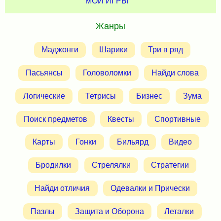
МОИ ИГРЫ
Жанры
Маджонги
Шарики
Три в ряд
Пасьянсы
Головоломки
Найди слова
Логические
Тетрисы
Бизнес
Зума
Поиск предметов
Квесты
Спортивные
Карты
Гонки
Бильярд
Видео
Бродилки
Стрелялки
Стратегии
Найди отличия
Одевалки и Прически
Пазлы
Защита и Оборона
Леталки