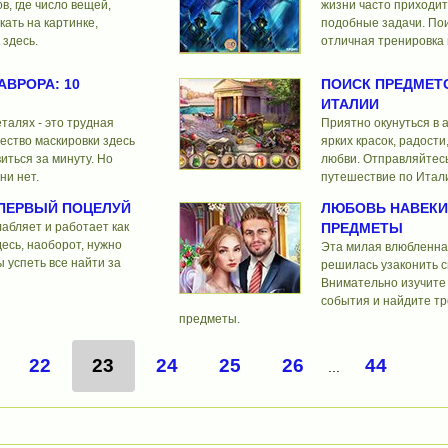
в, где число вещей,
жизни часто приходи
кать на картинке,
подобные задачи. Пои
 здесь.
отличная тренировка
АВРОРА: 10
ПОИСК ПРЕДМЕТО
ИТАЛИИ
еталях - это трудная
Приятно окунуться в 
чество маскировки здесь
ярких красок, радости
иться за минуту. Но
любви. Отправляйтесь
ни нет.
путешествие по Итал
 ПЕРВЫЙ ПОЦЕЛУЙ
ЛЮБОВЬ НАВЕКИ
абляет и работает как
ПРЕДМЕТЫ
десь, наоборот, нужно
Эта милая влюбленна
ы успеть все найти за
решилась узаконить 
Внимательно изучите 
события и найдите т
предметы.
22
23
24
25
26
44
...