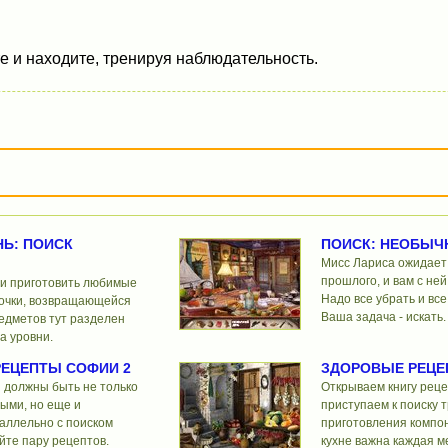
е и находите, тренируя наблюдательность.
Ь: ПОИСК
ПОИСК: НЕОБЫЧ
Мисс Лариса ожидает 
прошлого, и вам с ней
и приготовить любимые
Надо все убрать и все
дочки, возвращающейся
Ваша задача - искать.
едметов тут разделен
а уровни.
ЕЦЕПТЫ СОФИИ 2
ЗДОРОВЫЕ РЕЦЕ
и должны быть не только
Открываем книгу реце
ыми, но еще и
приступаем к поиску 
аллельно с поиском
приготовления компон
йте пару рецептов.
кухне важна каждая м