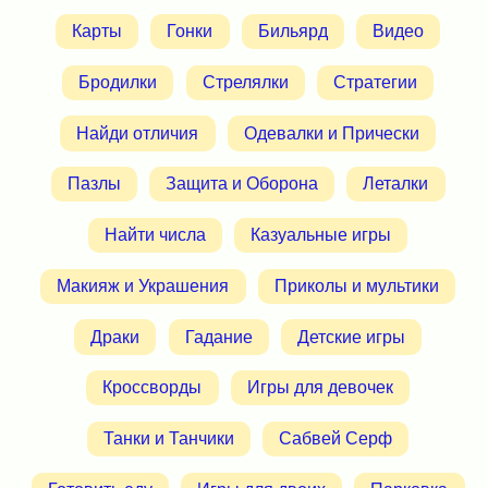
Карты
Гонки
Бильярд
Видео
Бродилки
Стрелялки
Стратегии
Найди отличия
Одевалки и Прически
Пазлы
Защита и Оборона
Леталки
Найти числа
Казуальные игры
Макияж и Украшения
Приколы и мультики
Драки
Гадание
Детские игры
Кроссворды
Игры для девочек
Танки и Танчики
Сабвей Серф