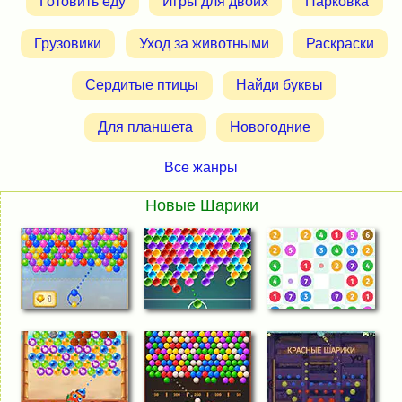
Готовить еду
Игры для двоих
Парковка
Грузовики
Уход за животными
Раскраски
Сердитые птицы
Найди буквы
Для планшета
Новогодние
Все жанры
Новые Шарики