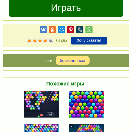
Играть
3.9
(
26
)
бесконечные
Похожие игры