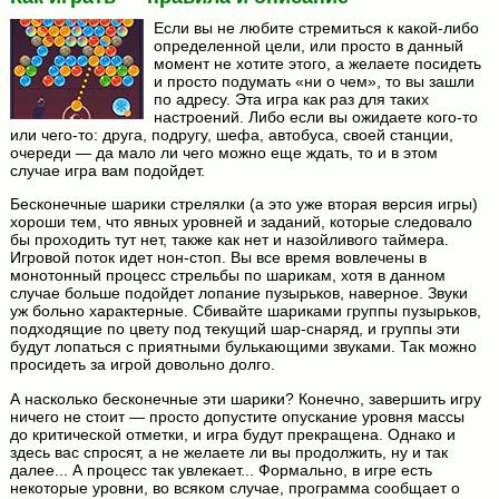
Если вы не любите стремиться к какой-либо
определенной цели, или просто в данный
момент не хотите этого, а желаете посидеть
и просто подумать «ни о чем», то вы зашли
по адресу. Эта игра как раз для таких
настроений. Либо если вы ожидаете кого-то
или чего-то: друга, подругу, шефа, автобуса, своей станции,
очереди — да мало ли чего можно еще ждать, то и в этом
случае игра вам подойдет.
Бесконечные шарики стрелялки (а это уже вторая версия игры)
хороши тем, что явных уровней и заданий, которые следовало
бы проходить тут нет, также как нет и назойливого таймера.
Игровой поток идет нон-стоп. Вы все время вовлечены в
монотонный процесс стрельбы по шарикам, хотя в данном
случае больше подойдет лопание пузырьков, наверное. Звуки
уж больно характерные. Сбивайте шариками группы пузырьков,
подходящие по цвету под текущий шар-снаряд, и группы эти
будут лопаться с приятными булькающими звуками. Так можно
просидеть за игрой довольно долго.
А насколько бесконечные эти шарики? Конечно, завершить игру
ничего не стоит — просто допустите опускание уровня массы
до критической отметки, и игра будут прекращена. Однако и
здесь вас спросят, а не желаете ли вы продолжить, ну и так
далее... А процесс так увлекает... Формально, в игре есть
некоторые уровни, во всяком случае, программа сообщает о