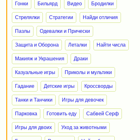
Гонки
Бильярд
Видео
Бродилки
Стрелялки
Стратегии
Найди отличия
Пазлы
Одевалки и Прически
Защита и Оборона
Леталки
Найти числа
Макияж и Украшения
Драки
Казуальные игры
Приколы и мультики
Гадание
Детские игры
Кроссворды
Танки и Танчики
Игры для девочек
Парковка
Готовить еду
Сабвей Серф
Игры для двоих
Уход за животными