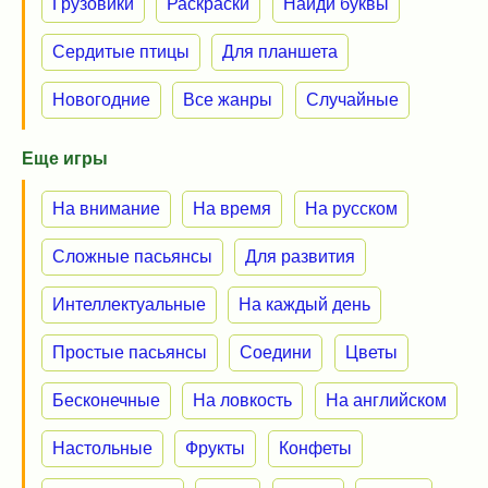
Грузовики
Раскраски
Найди буквы
Сердитые птицы
Для планшета
Новогодние
Все жанры
Случайные
Еще игры
На внимание
На время
На русском
Сложные пасьянсы
Для развития
Интеллектуальные
На каждый день
Простые пасьянсы
Соедини
Цветы
Бесконечные
На ловкость
На английском
Настольные
Фрукты
Конфеты