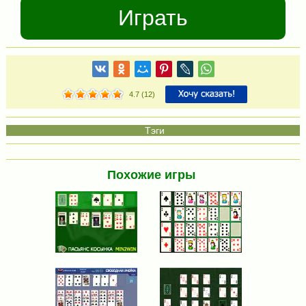
Играть
4.7
(
12
)
Похожие игры