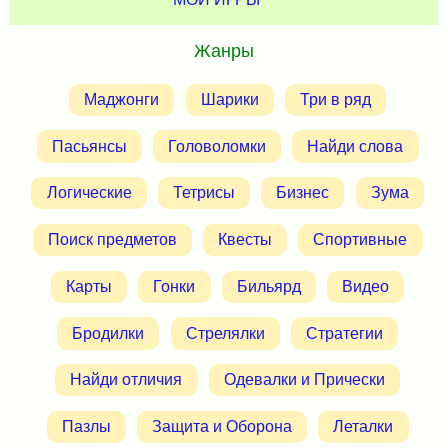
Жанры
Маджонги
Шарики
Три в ряд
Пасьянсы
Головоломки
Найди слова
Логические
Тетрисы
Бизнес
Зума
Поиск предметов
Квесты
Спортивные
Карты
Гонки
Бильярд
Видео
Бродилки
Стрелялки
Стратегии
Найди отличия
Одевалки и Прически
Пазлы
Защита и Оборона
Леталки