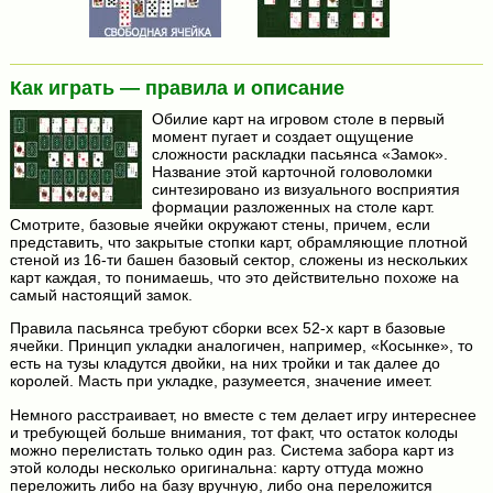
Как играть — правила и описание
Обилие карт на игровом столе в первый
момент пугает и создает ощущение
сложности раскладки пасьянса «Замок».
Название этой карточной головоломки
синтезировано из визуального восприятия
формации разложенных на столе карт.
Смотрите, базовые ячейки окружают стены, причем, если
представить, что закрытые стопки карт, обрамляющие плотной
стеной из 16-ти башен базовый сектор, сложены из нескольких
карт каждая, то понимаешь, что это действительно похоже на
самый настоящий замок.
Правила пасьянса требуют сборки всех 52-х карт в базовые
ячейки. Принцип укладки аналогичен, например, «Косынке», то
есть на тузы кладутся двойки, на них тройки и так далее до
королей. Масть при укладке, разумеется, значение имеет.
Немного расстраивает, но вместе с тем делает игру интереснее
и требующей больше внимания, тот факт, что остаток колоды
можно перелистать только один раз. Система забора карт из
этой колоды несколько оригинальна: карту оттуда можно
переложить либо на базу вручную, либо она переложится