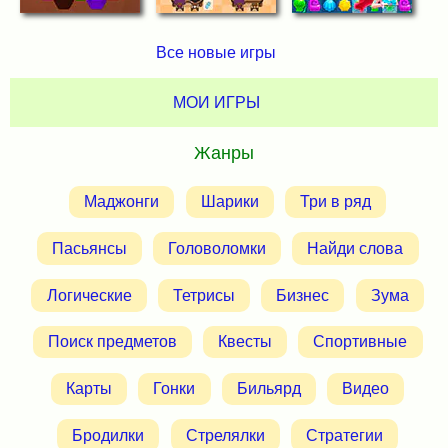
Все новые игры
МОИ ИГРЫ
Жанры
Маджонги
Шарики
Три в ряд
Пасьянсы
Головоломки
Найди слова
Логические
Тетрисы
Бизнес
Зума
Поиск предметов
Квесты
Спортивные
Карты
Гонки
Бильярд
Видео
Бродилки
Стрелялки
Стратегии