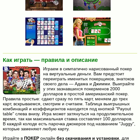
Как играть — правила и описание
Играем в симпатично нарисованный покер
на виртуальные деньги. Вам предстоит
переиграть именитых покерщиков, знатоков
своего дела — Адама и Джимми. Выиграйте
у этих зазнавшихся покерменов 2000
долларов в простой американский покер.
Правила простые: сдают сразу по пять карт, меняем до трех
карт, вскрываемся, смотрим и считаем. Таблица выигрышных
комбинаций и коэффициэнтов находится под кнопкой "Payout
table" слева внизу. Игра может затянуться на продолжительное
время, так как максимальная ставка составляет 100 долларов.
В каждой колоде есть парочка джокеров под названием "Juggy",
которые заменяют любую карту.
Играйте в
ПОКЕР
онлайн
без скачивания и установки
, для