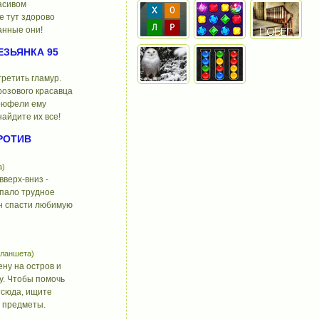
расивом
е тут здорово
анные они!
ЗЬЯНКА 95
третить гламур.
розового красавца
рюфели ему
айдите их все!
РОТИВ
а)
верх-вниз -
ыпало трудное
н спасти любимую
планшета)
ну на остров и
у. Чтобы помочь
тсюда, ищите
 предметы.