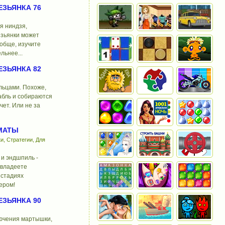
ЗЬЯНКА 76
я ниндзя,
езьянки может
ообще, изучите
льнее...
ЗЬЯНКА 82
льцами. Похоже,
абль и собираются
чет. Или не за
МАТЫ
и, Стратегии, Для
и эндшпиль -
 владеете
 стадиях
ером!
ЗЬЯНКА 90
ючения мартышки,