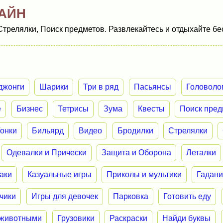
АЙН
Стрелялки, Поиск предметов. Развлекайтесь и отдыхайте бе
джонги
Шарики
Три в ряд
Пасьянсы
Головоло
е
Бизнес
Тетрисы
Зума
Квесты
Поиск пред
Гонки
Бильярд
Видео
Бродилки
Стрелялки
Одевалки и Прически
Защита и Оборона
Леталки
аки
Казуальные игры
Приколы и мультики
Гадан
нчики
Игры для девочек
Парковка
Готовить еду
 животными
Грузовики
Раскраски
Найди буквы