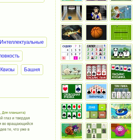
Интеллектуальные
ловкость
Квизы
Башня
, Для планшета)
 глаз и твердая
жи во вращающийся
дев те, что уже в