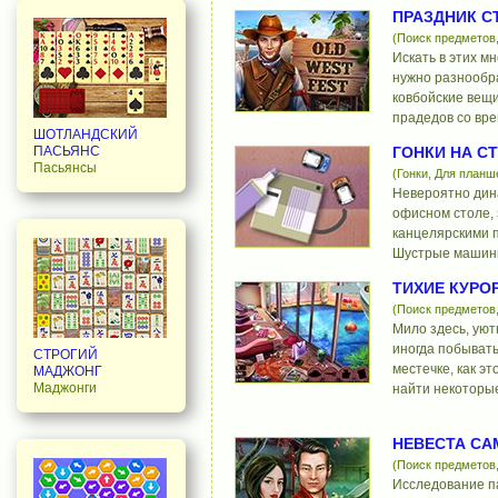
ПРАЗДНИК С
(Поиск предметов
Искать в этих м
нужно разнообр
ковбойские вещи
прадедов со вре
ШОТЛАНДСКИЙ
ПАСЬЯНС
ГОНКИ НА С
Пасьянсы
(Гонки, Для планш
Невероятно дин
офисном столе,
канцелярскими 
Шустрые машинк
ТИХИЕ КУРО
(Поиск предметов
Мило здесь, уют
иногда побывать
СТРОГИЙ
местечке, как эт
МАДЖОНГ
Маджонги
найти некоторы
НЕВЕСТА СА
(Поиск предметов
Исследование п