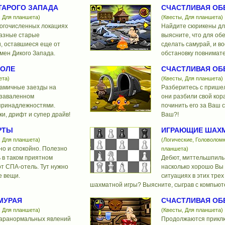
ТАРОГО ЗАПАДА
СЧАСТЛИВАЯ ОБЕ
, Для планшета)
(Квесты, Для планшета)
ногочисленных локациях
Найдите сюрикены дл
азные старые
выясните, что для об
, оставшиеся еще от
сделать самурай, и в
мен Дикого Запада.
обстановку повнимате
ТОЛЕ
СЧАСТЛИВАЯ ОБЕ
ета)
(Квесты, Для планшета)
амичные заезды на
Разберитесь с прише
 заваленном
они разбили свой кор
принадлежностями.
починить его за Ваш с
и, дрифт и супер драйв!
Ваш?!
РТЫ
ИГРАЮЩИЕ ШАХ
, Для планшета)
(Логические, Головоломк
но и спокойно. Полезно
планшета)
 в таком приятном
Дебют, миттельшпиль 
от СПА-отель. Тут нужно
насколько хорошо Вы
е вещи.
ситуациях в этих трех
шахматной игры? Выясните, сыграв с компьют
МУРАЯ
СЧАСТЛИВАЯ ОБЕ
, Для планшета)
(Квесты, Для планшета)
аранормальных явлений
Продолжаются прикл