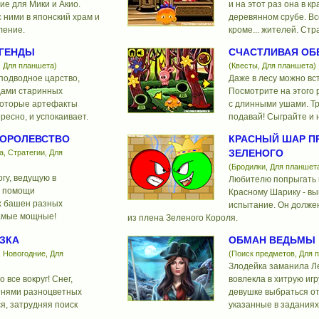
ие для Мики и Акио.
и на этот раз она в к
 ними в японский храм и
деревянном срубе. Вс
ление.
кроме... жителей. Стр
ЕГЕНДЫ
СЧАСТЛИВАЯ ОБЕ
, Для планшета)
(Квесты, Для планшета)
 подводное царство,
Даже в лесу можно вс
дами старинных
Посмотрите на этого 
которые артефакты
с длинными ушами. Т
ресно, и успокаивает.
подавай! Сыграйте и н
КОРОЛЕВСТВО
КРАСНЫЙ ШАР П
ЗЕЛЕНОГО
, Стратегии, Для
(Бродилки, Для планшет
гу, ведущую в
Любителю попрыгать в
и помощи
Красному Шарику - в
 башен разных
испытание. Он долже
амые мощные!
из плена Зеленого Короля.
ЗКА
ОБМАН ВЕДЬМЫ
 Новогодние, Для
(Поиск предметов, Для 
Злодейка заманила Ле
о все вокруг! Снег,
вовлекла в хитрую игр
нями разноцветных
девушке выбраться о
ся, затрудняя поиск
указанные в заданиях