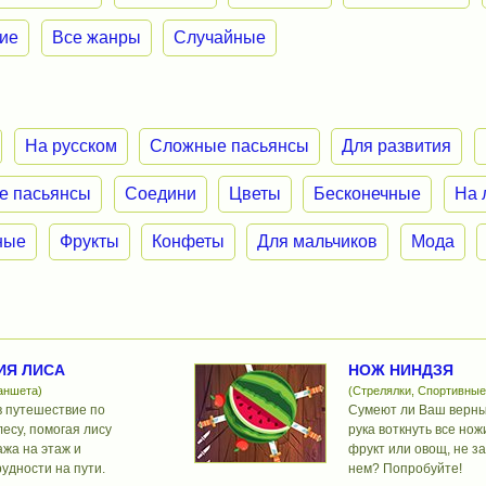
ие
Все жанры
Случайные
На русском
Сложные пасьянсы
Для развития
е пасьянсы
Соедини
Цветы
Бесконечные
На 
ные
Фрукты
Конфеты
Для мальчиков
Мода
ИЯ ЛИСА
НОЖ НИНДЗЯ
аншета)
(Стрелялки, Спортивные
в путешествие по
Сумеют ли Ваш верный
есу, помогая лису
рука воткнуть все но
ажа на этаж и
фрукт или овощ, не за
удности на пути.
нем? Попробуйте!