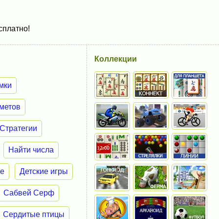
сплатно!
Коллекции
мки
метов
Стратегии
Найти числа
ие
Детские игры
Сабвей Серф
Сердитые птицы