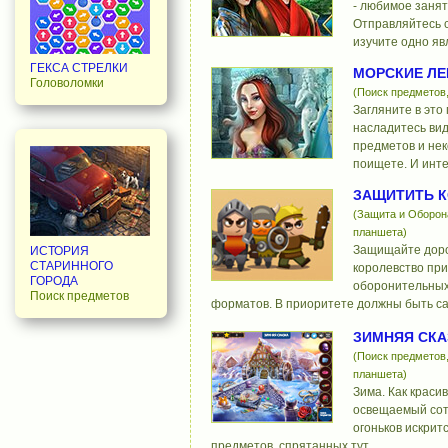
- любимое занят
Отправляйтесь с
изучите одно яв
ГЕКСА СТРЕЛКИ
МОРСКИЕ Л
Головоломки
(Поиск предметов
Загляните в это
насладитесь ви
предметов и не
поищете. И инте
ЗАЩИТИТЬ 
(Защита и Оборона
планшета)
Защищайте доро
ИСТОРИЯ
СТАРИННОГО
королевство пр
ГОРОДА
оборонительных
Поиск предметов
форматов. В приоритете должны быть с
ЗИМНЯЯ СКА
(Поиск предметов,
планшета)
Зима. Как красив
освещаемый сот
огоньков искрит
предметов, спрятанных тут.