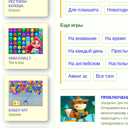
РЕСТОРАН
КАТЮША
Для планшета
Новогодн
Бизнес
Еще игры
На внимание
На время
На каждый день
Просты
АКВА БЛИЦ 3
Три в ряд
На английском
Настоль
Амонг ас
Все тэги
ПРИКЛЮЧЕН
(Бродилки, Для пл
Отправляетесь 
БАББЛ ХИТ
многоэтажному л
Шарики
переходить с эт
преодолевать тр