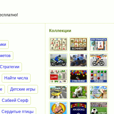
есплатно!
Коллекции
мки
метов
Стратегии
Найти числа
ие
Детские игры
Сабвей Серф
Сердитые птицы