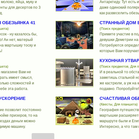
 молоко, яйца, муку и
Антарктиду. Тут есть и
нты для десертов по 3
даже одинокий полярн
д.
как развеселить обез
 ОБЕЗЬЯНКА 41
СТРАННЫЙ ДОМ 
ншета)
(Поиск предметов)
сок - ну казалось бы,
Примите участие в по
о! Ан нет, матерый
девушки Деметрии на 
на мартышку тоску и
Потребуются определ
ь!
которые Вам поручает
КУХОННАЯ УТВА
шета)
(Поиск предметов, Для 
м магазине Вам не
И в реальной то обста
грать имеет смысл,
заметишь стальной н
олько сложностей и
же кастрюли, а уж на 
себе эта работа.
подавно. Попробуйте!
-УСКОРЕНИЕ
СЧАСТЛИВАЯ ОБЕ
(Квесты, Для планшета)
ие позволит постоянно
География путешеств
ройке призеров, то на
мартышки расширяетс
ездах деньги можно
маршруте были и Еги
димую машину.
Интересно, а что там 