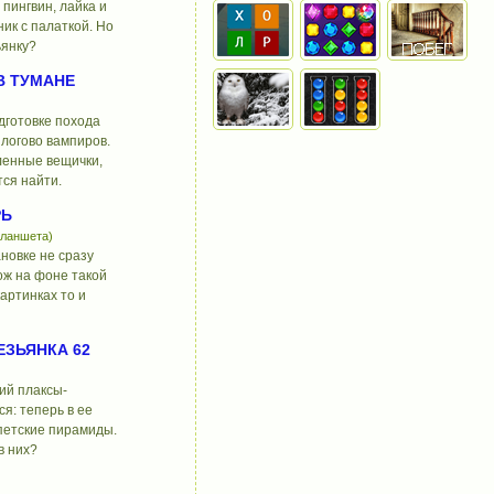
 пингвин, лайка и
ик с палаткой. Но
ьянку?
В ТУМАНЕ
дготовке похода
логово вампиров.
енные вещички,
ся найти.
РЬ
планшета)
новке не сразу
ож на фоне такой
картинках то и
ЗЬЯНКА 62
ий плаксы-
я: теперь в ее
петские пирамиды.
в них?