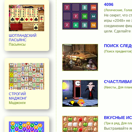
4096
(Логические, Голо
Не секрет, что 
игры «2048» не
соединение фиш
цели. Сделайте 
ШОТЛАНДСКИЙ
ПАСЬЯНС
Пасьянсы
ПОИСК СЛЕД
(Поиск предметов
СЧАСТЛИВАЯ
(Квесты, Для пла
СТРОГИЙ
МАДЖОНГ
Маджонги
ВКУСНЫЕ И
(Три в ряд, Для п
Выстраивайте яг