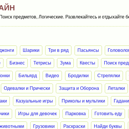
АЙН
Поиск предметов, Логические. Развлекайтесь и отдыхайте б
джонги
Шарики
Три в ряд
Пасьянсы
Головоло
е
Бизнес
Тетрисы
Зума
Квесты
Поиск пред
Гонки
Бильярд
Видео
Бродилки
Стрелялки
Одевалки и Прически
Защита и Оборона
Леталки
аки
Казуальные игры
Приколы и мультики
Гадан
нчики
Игры для девочек
Парковка
Готовить еду
 животными
Грузовики
Раскраски
Найди буквы