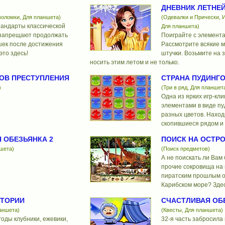
ДНЕВНИК ЛЕТНЕ
воломки, Для планшета)
(Одевалки и Прически, И
стандарты классической
Для планшета)
 запрещают продолжать
Поиграйте с элемент
ек после достижения
Рассмотрите всякие 
это здесь!
штучки. Возьмите на з
носить этим летом и не только.
ОВ ПРЕСТУПЛЕНИЯ
СТРАНА ПУДИНГО
)
(Три в ряд, Для планшет
Одна из ярких игр-кли
элементами в виде пу
разных цветов. Наход
скопившиеся рядом и 
 ОБЕЗЬЯНКА 2
ПОИСК НА ОСТРО
ншета)
(Поиск предметов)
А не поискать ли Вам
прочие сокровища на 
пиратским прошлым о
Карибском море? Здес
СТОРИИ
СЧАСТЛИВАЯ ОБЕ
ланшета)
(Квесты, Для планшета)
оды клубники, ежевики,
32-я часть забросила