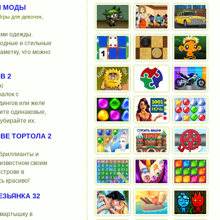
Й МОДЫ
гры для девочек,
ами одежды.
модные и стильные
аметку, что можно
В 2
а)
калок с
дингов или желе
ите одинаковые,
убирайте их.
ВЕ ТОРТОЛА 2
 бриллианты и
известном своим
строве в
ь красиво!
ЗЬЯНКА 32
 мартышку в