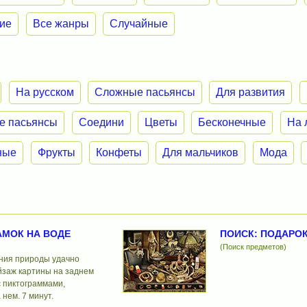
ие
Все жанры
Случайные
На русском
Сложные пасьянсы
Для развития
е пасьянсы
Соедини
Цветы
Бесконечные
На 
ные
Фрукты
Конфеты
Для мальчиков
Мода
МОК НА ВОДЕ
ПОИСК: ПОДАРО
(Поиск предметов)
ония природы удачно
йзаж картины на заднем
с пиктограммами,
нем. 7 минут.