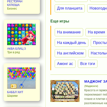
РЕСТОРАН
КАТЮША
Для планшета
Новогодн
Бизнес
Еще игры
На внимание
На время
На каждый день
Просты
АКВА БЛИЦ 3
Три в ряд
На английском
Настоль
Амонг ас
Все тэги
МАДЖОНГ ЗА
(Маджонги)
Красота и гарм
БАББЛ ХИТ
перекликают пе
Шарики
плане и плитки 
разложенные на 