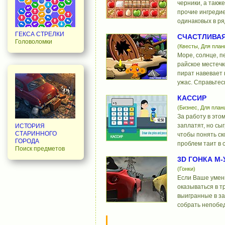
черники, а также
прочие ингредие
одинаковых в ря
ГЕКСА СТРЕЛКИ
СЧАСТЛИВАЯ
Головоломки
(Квесты, Для пла
Море, солнце, пе
райское местечк
пират навевает 
ужас. Справьтес
КАССИР
(Бизнес, Для план
За работу в это
заплатят, но сы
ИСТОРИЯ
СТАРИННОГО
чтобы понять ск
ГОРОДА
проблем таит в 
Поиск предметов
3D ГОНКА М
(Гонки)
Если Ваше умен
оказываться в т
выигранные в за
собрать непобе