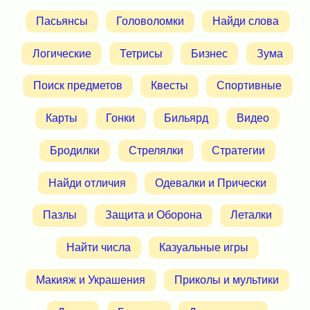
Пасьянсы
Головоломки
Найди слова
Логические
Тетрисы
Бизнес
Зума
Поиск предметов
Квесты
Спортивные
Карты
Гонки
Бильярд
Видео
Бродилки
Стрелялки
Стратегии
Найди отличия
Одевалки и Прически
Пазлы
Защита и Оборона
Леталки
Найти числа
Казуальные игры
Макияж и Украшения
Приколы и мультики