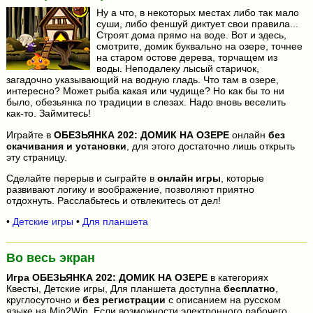
Ну а что, в некоторых местах либо так мало
суши, либо феншуй диктует свои правила...
Строят дома прямо на воде. Вот и здесь,
смотрите, домик буквально на озере, точнее
на старом остове дерева, торчащем из
воды. Неподалеку лысый старичок,
загадочно указывающий на водную гладь. Что там в озере,
интересно? Может рыба какая или чудище? Но как бы то ни
было, обезьянка по традиции в слезах. Надо вновь веселить
как-то. Займитесь!
Играйте в
ОБЕЗЬЯНКА 202: ДОМИК НА ОЗЕРЕ
онлайн
без
скачивания и установки
, для этого достаточно лишь открыть
эту страницу.
Сделайте перерыв и сыграйте в
онлайн игры
, которые
развивают логику и воображение, позволяют приятно
отдохнуть. Расслабьтесь и отвлекитесь от дел!
•
Детские игры
•
Для планшета
Во весь экран
Игра
ОБЕЗЬЯНКА 202: ДОМИК НА ОЗЕРЕ
в категориях
Квесты, Детские игры, Для планшета доступна
бесплатно
,
круглосуточно и
без регистрации
с описанием на русском
языке на Min2Win. Если возможности электронного рабочего