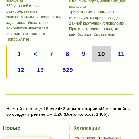
планшета)
(Пасьянсы, Карты, Логические, Для
650 уровней игры с
планшета)
разнообразными
Три больших колоды карт
увлекательными и непростыми
используются при раскладке
заданиями обязательно
данной карточной головоломки.
понравятся любителям
Правила традиционные, но
«шариков-стрелялок».
карт больше. Справьтесь!
Попробуйте!
1
<
7
8
9
10
11
12
13
529
...
На этой странице 16 из 8462 игры категории «Игры онлайн»
со средним рейтингом 3.26 (Всего голосов: 1406).
Новые
Коллекции