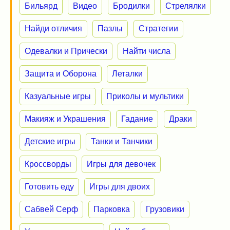
Бильярд
Видео
Бродилки
Стрелялки
Найди отличия
Пазлы
Стратегии
Одевалки и Прически
Найти числа
Защита и Оборона
Леталки
Казуальные игры
Приколы и мультики
Макияж и Украшения
Гадание
Драки
Детские игры
Танки и Танчики
Кроссворды
Игры для девочек
Готовить еду
Игры для двоих
Сабвей Серф
Парковка
Грузовики