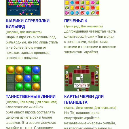
ШАРИКИ СТРЕЛЯЛКИ
ПЕЧЕНЬЯ 4
БИЛЬЯРД
(Три в ряд, Для планшета)
Долгожданная четвертая часть
(Шарики, Для планшета)
кондитерской саги «Три в ряд»
Шары в игре стилизованы под
с печеньками, конфетками,
бильярдные, но это лишь стиль
кексами и тортиками в качестве
и не более. В отличии от
элементов. Играйте!
похожих, здесь в процессе
возникают ловушки...
ТАИНСТВЕННЫЕ ЛИНИИ
КАРТЫ ЧЕРВИ ДЛЯ
ПЛАНШЕТА
(Шарики, Три в ряд, Для планшета)
Классические «Лайнс»
(Карты, Логические, Для планшета)
обязывают игрока составлять
На ПК, планшете или
цепочки из четырех и более
смартфоне играйте в
шариков. Эта версия допускает
незабвенные «Червы» онлайн,
линейки от трех. С уровнями.
на которых когда-то выросли