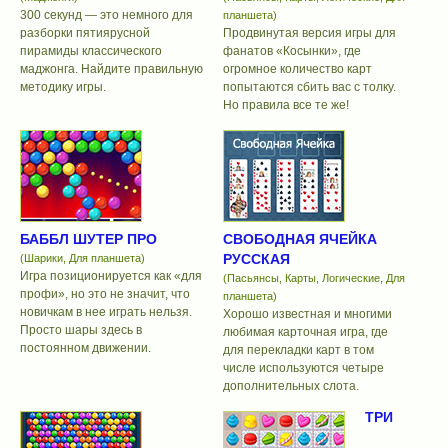
300 секунд — это немного для
планшета)
разборки пятиярусной
Продвинутая версия игры для
пирамиды классического
фанатов «Косынки», где
маджонга. Найдите правильную
огромное количество карт
методику игры.
попытаются сбить вас с толку.
Но правила все те же!
БАББЛ ШУТЕР ПРО
СВОБОДНАЯ ЯЧЕЙКА
РУССКАЯ
(Шарики, Для планшета)
Игра позиционируется как «для
(Пасьянсы, Карты, Логические, Для
профи», но это не значит, что
планшета)
новичкам в нее играть нельзя.
Хорошо известная и многими
Просто шары здесь в
любимая карточная игра, где
постоянном движении.
для перекладки карт в том
числе используются четыре
дополнительных слота.
ТРИ