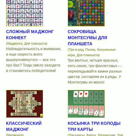
СЛОЖНЫЙ МАДЖОНГ
СОКРОВИЩА
КОННЕКТ
МОНТЕСУМЫ ДЛЯ
ПЛАНШЕТА
(Маджонги, Для планшета)
Наблюдательность и внимание,
(Три в ряд, Пазлы, Казуальные
а еще скорость всего
игры, Для планшета)
вышеупомянутого — все это
Три желтых, четыре красных,
про Вас? Тогда смело заходите
пять синих, три фиолетовых —
и становитесь победителем!
перекладывайте камни разных
цветов, составляя их в ряды. У
Монтесумы их много!
КЛАССИЧЕСКИЙ
КОСЫНКА ТРИ КОЛОДЫ
МАДЖОНГ
ТРИ КАРТЫ
(Маджонги)
(Пасьянсы, Карты, Логические, Для