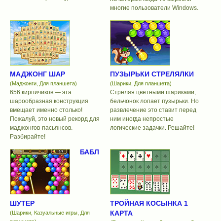
многие пользователи Windows.
МАДЖОНГ ШАР
ПУЗЫРЬКИ СТРЕЛЯЛКИ
(Маджонги, Для планшета)
(Шарики, Для планшета)
656 кирпичиков — эта
Стреляя цветными шариками,
шарообразная конструкция
бельчонок лопает пузырьки. Но
вмещает именно столько!
развлечение это ставит перед
Пожалуй, это новый рекорд для
ним иногда непростые
маджонгов-пасьянсов.
логические задачки. Решайте!
Разбирайте!
БАБЛ
ШУТЕР
ТРОЙНАЯ КОСЫНКА 1
КАРТА
(Шарики, Казуальные игры, Для