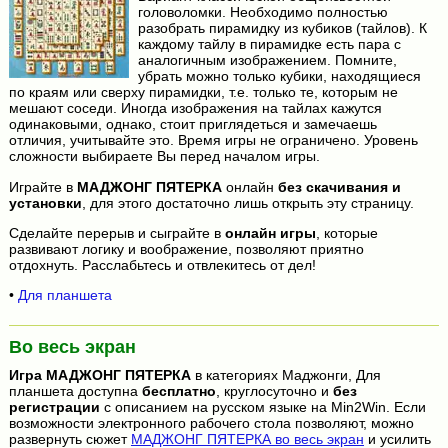
головоломки. Необходимо полностью
разобрать пирамидку из кубиков (тайлов). К
каждому тайлу в пирамидке есть пара с
аналогичным изображением. Помните,
убрать можно только кубики, находящиеся
по краям или сверху пирамидки, т.е. только те, которым не
мешают соседи. Иногда изображения на тайлах кажутся
одинаковыми, однако, стоит приглядеться и замечаешь
отличия, учитывайте это. Время игры не ограничено. Уровень
сложности выбираете Вы перед началом игры.
Играйте в
МАДЖОНГ ПЯТЕРКА
онлайн
без скачивания и
установки
, для этого достаточно лишь открыть эту страницу.
Сделайте перерыв и сыграйте в
онлайн игры
, которые
развивают логику и воображение, позволяют приятно
отдохнуть. Расслабьтесь и отвлекитесь от дел!
•
Для планшета
Во весь экран
Игра
МАДЖОНГ ПЯТЕРКА
в категориях Маджонги, Для
планшета доступна
бесплатно
, круглосуточно и
без
регистрации
с описанием на русском языке на Min2Win. Если
возможности электронного рабочего стола позволяют, можно
развернуть сюжет
МАДЖОНГ ПЯТЕРКА во весь экран
и усилить