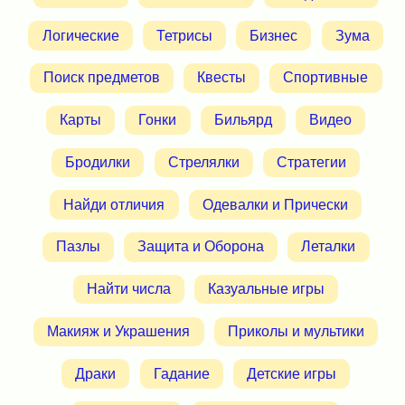
Логические
Тетрисы
Бизнес
Зума
Поиск предметов
Квесты
Спортивные
Карты
Гонки
Бильярд
Видео
Бродилки
Стрелялки
Стратегии
Найди отличия
Одевалки и Прически
Пазлы
Защита и Оборона
Леталки
Найти числа
Казуальные игры
Макияж и Украшения
Приколы и мультики
Драки
Гадание
Детские игры