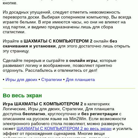
кнопке.
Из досадных упущений, следует отметить невозможность
переворота доски. Выбирая соперником компьютер, Вы всегда
играете белыми. В игре имеются часы, но они не влияют на
ход партии, и видимо предназначены лишь для сбора
статистики.
Играйте в
ШАХМАТЫ С КОМПЬЮТЕРОМ 2
онлайн
без
скачивания и установки
, для этого достаточно лишь открыть
эту страницу.
Сделайте перерыв и сыграйте в
онлайн игры
, которые
развивают логику и воображение, позволяют приятно
отдохнуть. Расслабьтесь и отвлекитесь от дел!
•
Игры для двоих
•
Стратегии
•
Для планшета
Во весь экран
Игра
ШАХМАТЫ С КОМПЬЮТЕРОМ 2
в категориях
Логические, Игры для двоих, Стратегии, Для планшета
доступна
бесплатно
, круглосуточно и
без регистрации
с
описанием на русском языке на Min2Win. Если возможности
электронного рабочего стола позволяют, можно развернуть
сюжет
ШАХМАТЫ С КОМПЬЮТЕРОМ 2 во весь экран
и усилить
эффект от прохождения сценариев. Многие вещи