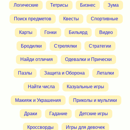
Логические
Тетрисы
Бизнес
Зума
Поиск предметов
Квесты
Спортивные
Карты
Гонки
Бильярд
Видео
Бродилки
Стрелялки
Стратегии
Найди отличия
Одевалки и Прически
Пазлы
Защита и Оборона
Леталки
Найти числа
Казуальные игры
Макияж и Украшения
Приколы и мультики
Драки
Гадание
Детские игры
Кроссворды
Игры для девочек