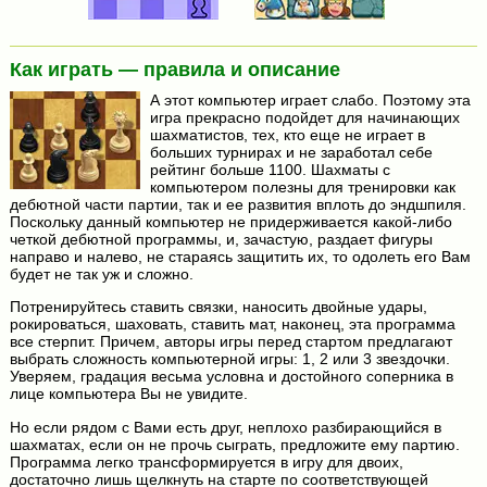
Как играть — правила и описание
А этот компьютер играет слабо. Поэтому эта
игра прекрасно подойдет для начинающих
шахматистов, тех, кто еще не играет в
больших турнирах и не заработал себе
рейтинг больше 1100. Шахматы с
компьютером полезны для тренировки как
дебютной части партии, так и ее развития вплоть до эндшпиля.
Поскольку данный компьютер не придерживается какой-либо
четкой дебютной программы, и, зачастую, раздает фигуры
направо и налево, не стараясь защитить их, то одолеть его Вам
будет не так уж и сложно.
Потренируйтесь ставить связки, наносить двойные удары,
рокироваться, шаховать, ставить мат, наконец, эта программа
все стерпит. Причем, авторы игры перед стартом предлагают
выбрать сложность компьютерной игры: 1, 2 или 3 звездочки.
Уверяем, градация весьма условна и достойного соперника в
лице компьютера Вы не увидите.
Но если рядом с Вами есть друг, неплохо разбирающийся в
шахматах, если он не прочь сыграть, предложите ему партию.
Программа легко трансформируется в игру для двоих,
достаточно лишь щелкнуть на старте по соответствующей