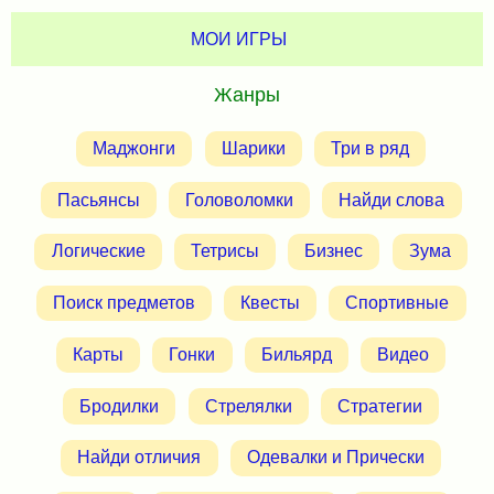
МОИ ИГРЫ
Жанры
Маджонги
Шарики
Три в ряд
Пасьянсы
Головоломки
Найди слова
Логические
Тетрисы
Бизнес
Зума
Поиск предметов
Квесты
Спортивные
Карты
Гонки
Бильярд
Видео
Бродилки
Стрелялки
Стратегии
Найди отличия
Одевалки и Прически