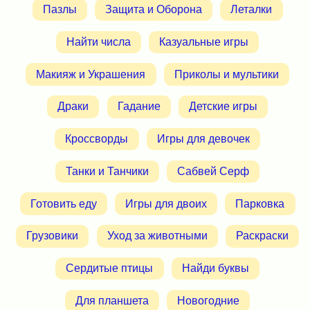
Пазлы
Защита и Оборона
Леталки
Найти числа
Казуальные игры
Макияж и Украшения
Приколы и мультики
Драки
Гадание
Детские игры
Кроссворды
Игры для девочек
Танки и Танчики
Сабвей Серф
Готовить еду
Игры для двоих
Парковка
Грузовики
Уход за животными
Раскраски
Сердитые птицы
Найди буквы
Для планшета
Новогодние