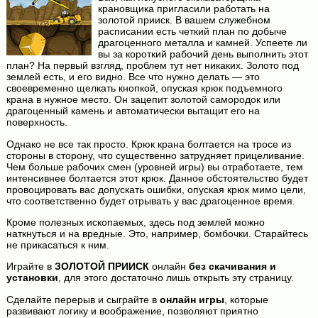
крановщика пригласили работать на
золотой прииск. В вашем служебном
расписании есть четкий план по добыче
драгоценного металла и камней. Успеете ли
вы за короткий рабочий день выполнить этот
план? На первый взгляд, проблем тут нет никаких. Золото под
землей есть, и его видно. Все что нужно делать — это
своевременно щелкать кнопкой, опуская крюк подъемного
крана в нужное место. Он зацепит золотой самородок или
драгоценный камень и автоматически вытащит его на
поверхность.
Однако не все так просто. Крюк крана болтается на тросе из
стороны в сторону, что существенно затрудняет прицеливание.
Чем больше рабочих смен (уровней игры) вы отработаете, тем
интенсивнее болтается этот крюк. Данное обстоятельство будет
провоцировать вас допускать ошибки, опуская крюк мимо цели,
что соответственно будет отрывать у вас драгоценное время.
Кроме полезных ископаемых, здесь под землей можно
наткнуться и на вредные. Это, например, бомбочки. Старайтесь
не прикасаться к ним.
Играйте в
ЗОЛОТОЙ ПРИИСК
онлайн
без скачивания и
установки
, для этого достаточно лишь открыть эту страницу.
Сделайте перерыв и сыграйте в
онлайн игры
, которые
развивают логику и воображение, позволяют приятно