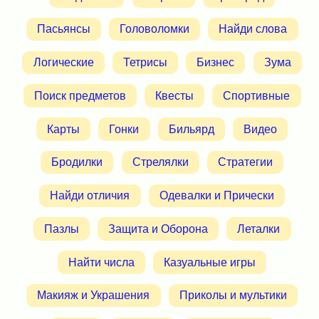
Пасьянсы
Головоломки
Найди слова
Логические
Тетрисы
Бизнес
Зума
Поиск предметов
Квесты
Спортивные
Карты
Гонки
Бильярд
Видео
Бродилки
Стрелялки
Стратегии
Найди отличия
Одевалки и Прически
Пазлы
Защита и Оборона
Леталки
Найти числа
Казуальные игры
Макияж и Украшения
Приколы и мультики