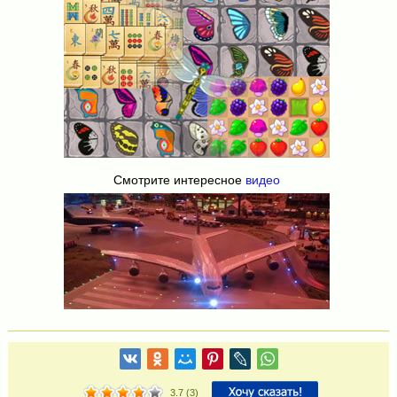
Смотрите интересное
видео
3.7
(
3
)