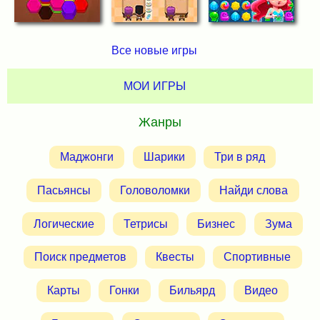
Все новые игры
МОИ ИГРЫ
Жанры
Маджонги
Шарики
Три в ряд
Пасьянсы
Головоломки
Найди слова
Логические
Тетрисы
Бизнес
Зума
Поиск предметов
Квесты
Спортивные
Карты
Гонки
Бильярд
Видео