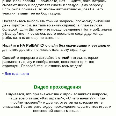
рыбе. Если попали — поймаете, нет — ждите, пока матросы
смотают леску и подготовят снасть к следующему забросу.
Если рыба поймана, то экипаж автоматически, без Вашего
участия, втащит ее на борт судна.
Постарайтесь выполнять точные забросы, поскольку рыбацкий
день короток (см. на таймер внизу справа), а план вылова
большой. Если Вы получите предупреждение (Hurry up!), значит
у Вас цейтнот, и осталось всего несколько секунд до конца
рыбалки, а план еще не выполнен.
Играйте в
НА РЫБАЛКУ
онлайн
без скачивания и установки
,
для этого достаточно лишь открыть эту страницу.
Сделайте перерыв и сыграйте в
онлайн игры
, которые
развивают логику и воображение, позволяют приятно
отдохнуть. Расслабьтесь и отвлекитесь от дел!
•
Для планшета
Видео прохождения
Случается, что при знакомстве с игрой возникают вопросы,
чаще всего такие: «Как играть?», «С чего начать?», «Как
пройти уровень?» и другие, ответов на которые нет в
описании. Посмотрите видео прохождения фрагментов игры, и
неясностей станет меньше.