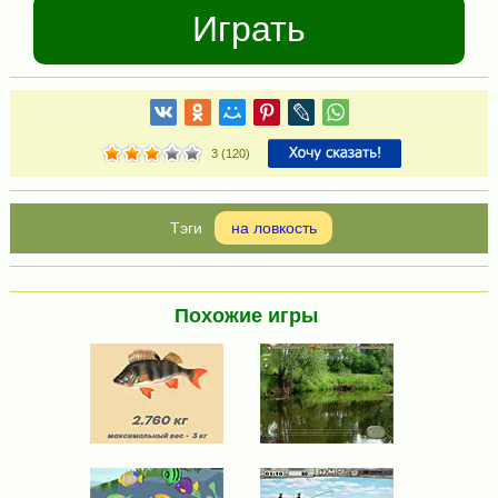
Играть
3
(
120
)
на ловкость
Похожие игры