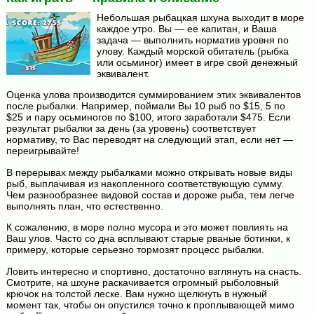
Небольшая рыбацкая шхуна выходит в море
каждое утро. Вы — ее капитан, и Ваша
задача — выполнить норматив уровня по
улову. Каждый морской обитатель (рыбка
или осьминог) имеет в игре свой денежный
эквивалент.
Оценка улова производится суммированием этих эквивалентов
после рыбалки. Например, поймали Вы 10 рыб по $15, 5 по
$25 и пару осьминогов по $100, итого заработали $475. Если
результат рыбалки за день (за уровень) соответствует
нормативу, то Вас переводят на следующий этап, если нет —
переигрывайте!
В перерывах между рыбалками можно открывать новые виды
рыб, выплачивая из накопленного соответствующую сумму.
Чем разнообразнее видовой состав и дороже рыба, тем легче
выполнять план, что естественно.
К сожалению, в море полно мусора и это может повлиять на
Ваш улов. Часто со дна всплывают старые рваные ботинки, к
примеру, которые серьезно тормозят процесс рыбалки.
Ловить интересно и спортивно, достаточно взглянуть на снасть.
Смотрите, на шхуне раскачивается огромный рыболовный
крючок на толстой леске. Вам нужно щелкнуть в нужный
момент так, чтобы он опустился точно к проплывающей мимо