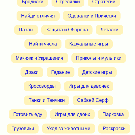
Бродилки
Стрелялки
Стратегии
Найди отличия
Одевалки и Прически
Пазлы
Защита и Оборона
Леталки
Найти числа
Казуальные игры
Макияж и Украшения
Приколы и мультики
Драки
Гадание
Детские игры
Кроссворды
Игры для девочек
Танки и Танчики
Сабвей Серф
Готовить еду
Игры для двоих
Парковка
Грузовики
Уход за животными
Раскраски