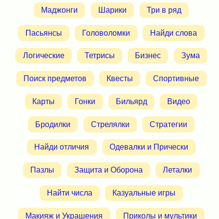
Маджонги
Шарики
Три в ряд
Пасьянсы
Головоломки
Найди слова
Логические
Тетрисы
Бизнес
Зума
Поиск предметов
Квесты
Спортивные
Карты
Гонки
Бильярд
Видео
Бродилки
Стрелялки
Стратегии
Найди отличия
Одевалки и Прически
Пазлы
Защита и Оборона
Леталки
Найти числа
Казуальные игры
Макияж и Украшения
Приколы и мультики