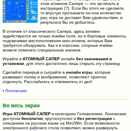
этом атомном Сапере — это заглянуть в
инструкцию (?). Если Вы этого не сделаете,
то впустую протыкаете нн-ное количество
раз, игра не доставит Вам удовольствия, и
результата Вы не добьетесь.
В отличие от классического Сапера, здесь активно
задействуются не только ячейки поля, но и бортовые элементы,
подсвечивая местоположения мин-атомов, которые Вам
требуется обнаружить. Как и в классике, спорные ячейки
можете помечать специальным значком.
Играйте в
АТОМНЫЙ САПЕР
онлайн
без скачивания и
установки
, для этого достаточно лишь открыть эту страницу.
Сделайте перерыв и сыграйте в
онлайн игры
, которые
развивают логику и воображение, позволяют приятно
отдохнуть. Расслабьтесь и отвлекитесь от дел!
•
Логические
Во весь экран
Игра
АТОМНЫЙ САПЕР
в категориях Головоломки, Логические
доступна
бесплатно
, круглосуточно и
без регистрации
с
описанием на русском языке на Min2Win. Если возможности
электронного рабочего стола позволяют, можно развернуть