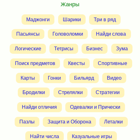
Жанры
Маджонги
Шарики
Три в ряд
Пасьянсы
Головоломки
Найди слова
Логические
Тетрисы
Бизнес
Зума
Поиск предметов
Квесты
Спортивные
Карты
Гонки
Бильярд
Видео
Бродилки
Стрелялки
Стратегии
Найди отличия
Одевалки и Прически
Пазлы
Защита и Оборона
Леталки
Найти числа
Казуальные игры