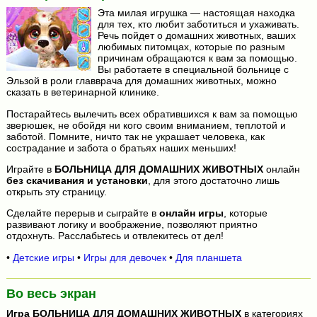
Эта милая игрушка — настоящая находка
для тех, кто любит заботиться и ухаживать.
Речь пойдет о домашних животных, ваших
любимых питомцах, которые по разным
причинам обращаются к вам за помощью.
Вы работаете в специальной больнице с
Эльзой в роли главврача для домашних животных, можно
сказать в ветеринарной клинике.
Постарайтесь вылечить всех обратившихся к вам за помощью
зверюшек, не обойдя ни кого своим вниманием, теплотой и
заботой. Помните, ничто так не украшает человека, как
сострадание и забота о братьях наших меньших!
Играйте в
БОЛЬНИЦА ДЛЯ ДОМАШНИХ ЖИВОТНЫХ
онлайн
без скачивания и установки
, для этого достаточно лишь
открыть эту страницу.
Сделайте перерыв и сыграйте в
онлайн игры
, которые
развивают логику и воображение, позволяют приятно
отдохнуть. Расслабьтесь и отвлекитесь от дел!
•
Детские игры
•
Игры для девочек
•
Для планшета
Во весь экран
Игра
БОЛЬНИЦА ДЛЯ ДОМАШНИХ ЖИВОТНЫХ
в категориях