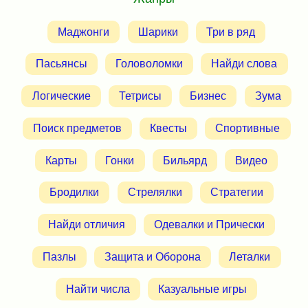
Маджонги
Шарики
Три в ряд
Пасьянсы
Головоломки
Найди слова
Логические
Тетрисы
Бизнес
Зума
Поиск предметов
Квесты
Спортивные
Карты
Гонки
Бильярд
Видео
Бродилки
Стрелялки
Стратегии
Найди отличия
Одевалки и Прически
Пазлы
Защита и Оборона
Леталки
Найти числа
Казуальные игры