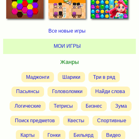
Все новые игры
МОИ ИГРЫ
Жанры
Маджонги
Шарики
Три в ряд
Пасьянсы
Головоломки
Найди слова
Логические
Тетрисы
Бизнес
Зума
Поиск предметов
Квесты
Спортивные
Карты
Гонки
Бильярд
Видео