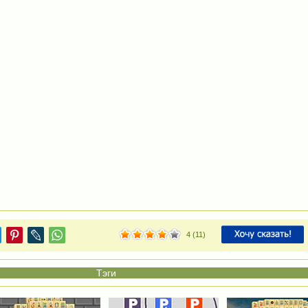
4
(
11
)