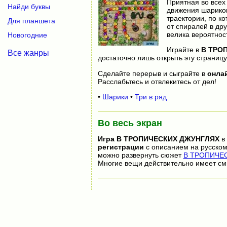
Приятная во всех
Найди буквы
движения шариков
траектории, по к
Для планшета
от спиралей в дру
велика вероятнос
Новогодние
Играйте в
В ТРО
Все жанры
достаточно лишь открыть эту страницу
Сделайте перерыв и сыграйте в
онла
Расслабьтесь и отвлекитесь от дел!
•
Шарики
•
Три в ряд
Во весь экран
Игра
В ТРОПИЧЕСКИХ ДЖУНГЛЯХ
в 
регистрации
с описанием на русском
можно развернуть сюжет
В ТРОПИЧЕС
Многие вещи действительно имеет см