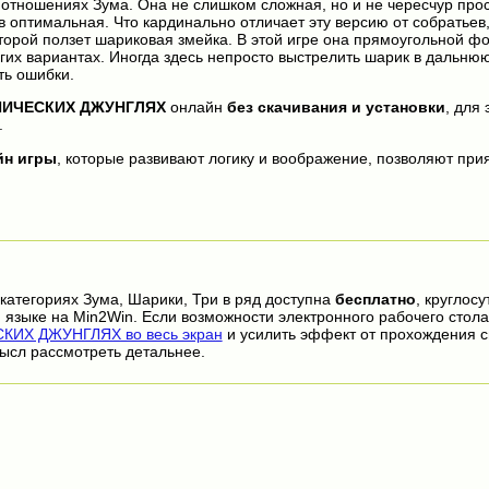
 отношениях Зума. Она не слишком сложная, но и не чересчур прос
 оптимальная. Что кардинально отличает эту версию от собратьев,
оторой ползет шариковая змейка. В этой игре она прямоугольной ф
гих вариантах. Иногда здесь непросто выстрелить шарик в дальнюю 
ть ошибки.
ПИЧЕСКИХ ДЖУНГЛЯХ
онлайн
без скачивания и установки
, для 
.
йн игры
, которые развивают логику и воображение, позволяют прия
категориях Зума, Шарики, Три в ряд доступна
бесплатно
, круглос
 языке на Min2Win. Если возможности электронного рабочего стола
КИХ ДЖУНГЛЯХ во весь экран
и усилить эффект от прохождения с
ысл рассмотреть детальнее.